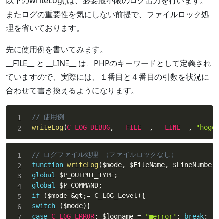
以下のwriteLog()は、必要最小限のログ出力を行います。
またログの重要性を気にしない前提で、ファイルロック処
理を省いております。
先に使用例を書いてみます。
__FILE__ と __LINE__ は、PHPのキーワードとして定義され
ていますので、実際には、１番目と４番目の引数を状況に
合わせて書き換えるようになります。
// 使用例
writeLog
(
C_LOG_DEBUG
,
__FILE__
,
__LINE__
,
"hoge
// ログファイル処理 （ファイルロックなし）
function
writeLog
(
$mode
,
$FileName
,
$LineNumber
global
$P_OUTPUT_TYPE
;
global
$P_COMMAND
;
if
(
$mode
&
gt
;
=
 C_LOG_Level
)
{
switch
(
$mode
)
{
case
C_LOG_ERROR
:
$logname
=
"■error"
;
break
;