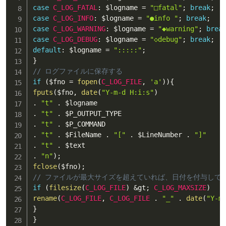
case
C_LOG_FATAL
:
$logname
=
"□fatal"
;
break
;
case
C_LOG_INFO
:
$logname
=
"●info "
;
break
;
case
C_LOG_WARNING
:
$logname
=
"◆warning"
;
brea
case
C_LOG_DEBUG
:
$logname
=
"◇debug"
;
break
;
default
:
$logname
=
":::::"
;
}
// ログファイルに保存する
if
(
$fno
=
fopen
(
C_LOG_FILE
,
'a'
)
)
{
fputs
(
$fno
,
date
(
"Y-m-d H:i:s"
)
.
"t"
.
$logname
.
"t"
.
$P_OUTPUT_TYPE
.
"t"
.
$P_COMMAND
.
"t"
.
$FileName
.
"["
.
$LineNumber
.
"]"
.
"t"
.
$text
.
"n"
)
;
fclose
(
$fno
)
;
// ファイルが最大サイズを超えていれば、日付を付与して
if
(
filesize
(
C_LOG_FILE
)
&
gt
;
C_LOG_MAXSIZE
)
rename
(
C_LOG_FILE
,
C_LOG_FILE
.
"_"
.
date
(
"Y-m
}
}