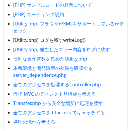
[PHP] サンプルコードの趣旨について
[PHP] コーディング規約
[Utility.php] ブラウザがXMLをサポートしているかチ
ェック
[Utility.php] ログを残すwriteLog()
[Utility.php] 発生したエラー内容をログに残す
便利な自作関数を集めたUtility.php
本番環境と開発環境の差異を吸収する
server_dependence.php
全てのアクセスを処理するController.php
PHP MVC のディレクトリ構成を考える
Transfer.php から安全な場所に処理を渡す
全てのアクセスを.htaccess でキャッチする
処理の流れを考える