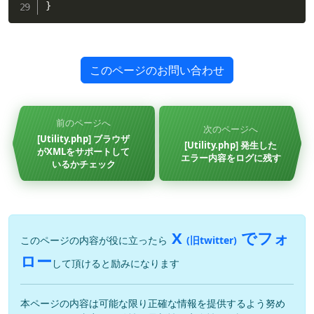
}
このページのお問い合わせ
前のページへ
次のページへ
[Utility.php] ブラウザ
[Utility.php] 発生した
がXMLをサポートして
エラー内容をログに残す
いるかチェック
X
でフォ
このページの内容が役に立ったら
(旧twitter)
ロー
して頂けると励みになります
本ページの内容は可能な限り正確な情報を提供するよう努め