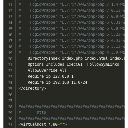
#    FcgidWrapper "E:/パス/www/php/php-7.1.4-Win
#    FcgidWrapper "E:/パス/www/php/php-7.0.13-Wi
#    FcgidWrapper "E:/パス/www/php/php-7.0.8-Win
#    FcgidWrapper "E:/パス/www/php/php-5.6.31-Wi
#    FcgidWrapper "E:/パス/www/php/php-5.6.8-Win
#    FcgidWrapper "E:/パス/www/php/php-5.5.23-Wi
#    FcgidWrapper "E:/パス/www/php/php-5.4.43-Wi
#    FcgidWrapper "E:/パス/www/php/php-5.3.13-Wi
#    FcgidWrapper "E:/パス/www/php/php-4.3.9-Win
    DirectoryIndex index.php index.html index.ht
    Options Includes ExecCGI  FollowSymLinks

    AllowOverride All

    Require ip 127.0.0.1

<
/directory
>
###############################################
#       http
###############################################
<
virtualhost *:80
=
""
>