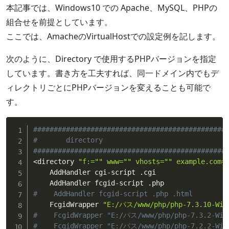
本記事では、Windows10 での Apache、MySQL、PHPの
組合せを前提としています。
ここでは、AmacheのVirtualHostでの設定例を記します。
次のように、Directory で使用するPHPバージョンを指定
しています。書き方を工夫すれば、同一ドメイン内でもデ
ィレクトリごとにPHPバージョンを変えることも可能で
す。
###############################################
#       directory
###############################################
<
directory 
"f:="
" www="
" vhosts="
" example.com=
    AddHandler cgi-script .cgi

#    AddHandler fcgid-script .php .html
    FcgidWrapper 
"E:/パス/www/php/php-7.3.10-Win3
#    FcgidWrapper "E:/パス/www/php/php-7.3.2-Win
#    FcgidWrapper "E:/パス/www/php/php-7.2.2-Win