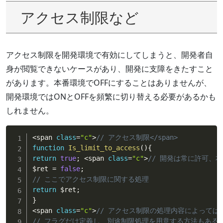
アクセス制限など
アクセス制限を開発環境で有効にしてしまうと、開発者自
身が閲覧できないケースがあり、開発に支障をきたすこと
があります。本番環境でOFFにすることはありませんが、
開発環境ではONとOFFを頻繁に切り替える必要があるかも
しれません。
<
span 
class
=
"c"
>
// アクセス制限</span>
function
Is_limit_to_access
(
)
{
return
true
;
<
span 
class
=
"c"
>
// 開発は常に許可、本
$ret
=
false
;
// ここでアクセス制限に関する処理
return
$ret
;
}
<
span 
class
=
"c"
>
// アクセス制限の処理内容によってはfu
// フラグだけ定義し、別途制限処理を用意する方法もある</s