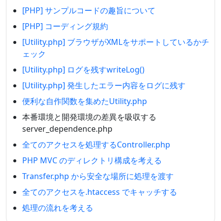
[PHP] サンプルコードの趣旨について
[PHP] コーディング規約
[Utility.php] ブラウザがXMLをサポートしているかチ
ェック
[Utility.php] ログを残すwriteLog()
[Utility.php] 発生したエラー内容をログに残す
便利な自作関数を集めたUtility.php
本番環境と開発環境の差異を吸収する
server_dependence.php
全てのアクセスを処理するController.php
PHP MVC のディレクトリ構成を考える
Transfer.php から安全な場所に処理を渡す
全てのアクセスを.htaccess でキャッチする
処理の流れを考える