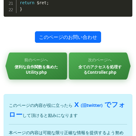
return
$ret
;
}
このページのお問い合わせ
前のページへ
次のページへ
便利な自作関数を集めた
全てのアクセスを処理す
Utility.php
るController.php
X
でフォ
このページの内容が役に立ったら
(旧twitter)
ロー
して頂けると励みになります
本ページの内容は可能な限り正確な情報を提供するよう努め