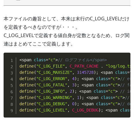
本ファイルの趣旨として、本来は末行のC_LOG_LEVELだけ
を定義するべきなのですが・・・。
C_LOG_LEVELで定義する値自身が定数となるため、ログ関
連はまとめてここで定義します。
<
span 
class
=
"c"
>
// ログファイル</span>
define
(
"C_LOG_FILE"
,
C_PATH_CACHE
.
"log/log.tx
define
(
"C_LOG_MAXSIZE"
,
3145728
)
;
<
span 
class
=
"
define
(
"C_LOG_ERROR"
,
4
)
;
<
span 
class
=
"c"
>
// er
define
(
"C_LOG_FATAL"
,
3
)
;
<
span 
class
=
"c"
>
// fa
define
(
"C_LOG_INFO"
,
2
)
;
<
span 
class
=
"c"
>
// in
define
(
"C_LOG_WARNING"
,
1
)
;
<
span 
class
=
"c"
>
// 
define
(
"C_LOG_DEBUG"
,
0
)
;
<
span 
class
=
"c"
>
// de
define
(
"C_LOG_LEVEL"
,
C_LOG_DEBUG
)
;
<
span 
class