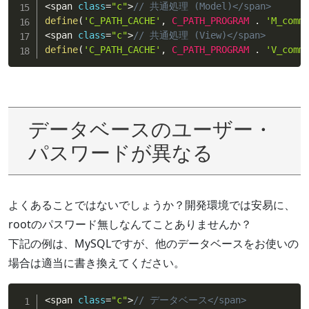
<
span 
class
=
"c"
>
// 共通処理 (Model)</span>
define
(
'C_PATH_CACHE'
,
C_PATH_PROGRAM
.
'M_comm
<
span 
class
=
"c"
>
// 共通処理 (View)</span>
define
(
'C_PATH_CACHE'
,
C_PATH_PROGRAM
.
'V_comm
データベースのユーザー・
パスワードが異なる
よくあることではないでしょうか？開発環境では安易に、
rootのパスワード無しなんてことありませんか？
下記の例は、MySQLですが、他のデータベースをお使いの
場合は適当に書き換えてください。
<
span 
class
=
"c"
>
// データベース</span>