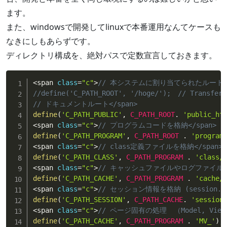
ます。
また、windowsで開発してlinuxで本番運用なんてケースも
なきにしもあらずです。
ディレクトリ構成を、絶対パスで定数宣言しておきます。
<
span 
class
=
"c"
>
// 本システムに割り当てられたルート
//define('C_PATH_ROOT', '/hoge/');　// Tran
// ドキュメントルート</span>
define
(
'C_PATH_PUBLIC'
,
C_PATH_ROOT
.
'public_ht
<
span 
class
=
"c"
>
// プログラムコードを格納</span>
define
(
'C_PATH_PROGRAM'
,
C_PATH_ROOT
.
'program
<
span 
class
=
"c"
>
// class定義ファイルを格納</span>
define
(
'C_PATH_CLASS'
,
C_PATH_PROGRAM
.
'class/
<
span 
class
=
"c"
>
// キャッシュファイルやログファイルなど
define
(
'C_PATH_CACHE'
,
C_PATH_PROGRAM
.
'cache/
<
span 
class
=
"c"
>
// セッション情報を格納 (session.sav
define
(
'C_PATH_SESSION'
,
C_PATH_CACHE
.
'session
<
span 
class
=
"c"
>
// ページ固有の処理　（Model, View）
define
(
'C_PATH_CACHE'
,
C_PATH_PROGRAM
.
'MV_'
)
;