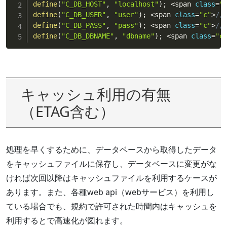
define
(
"C_DB_HOST"
,
"localhost"
)
;
<
span 
class
=
"
define
(
"C_DB_USER"
,
"user"
)
;
<
span 
class
=
"c"
>
//
define
(
"C_DB_PASS"
,
"pass"
)
;
<
span 
class
=
"c"
>
//
define
(
"C_DB_DBNAME"
,
"dbname"
)
;
<
span 
class
=
"c
キャッシュ利用の有無
（ETAG含む）
処理を早くするために、データベースから取得したデータ
をキャッシュファイルに保存し、データベースに変更がな
ければ次回以降はキャッシュファイルを利用するケースが
あります。また、各種web api（webサービス）を利用し
ている場合でも、規約で許可された時間内はキャッシュを
利用するとで高速化が図れます。