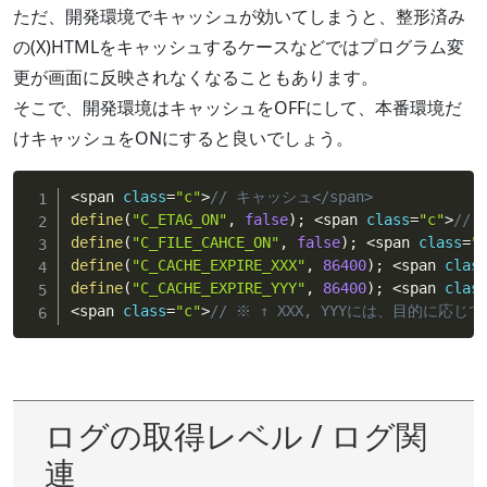
ただ、開発環境でキャッシュが効いてしまうと、整形済み
の(X)HTMLをキャッシュするケースなどではプログラム変
更が画面に反映されなくなることもあります。
そこで、開発環境はキャッシュをOFFにして、本番環境だ
けキャッシュをONにすると良いでしょう。
<
span 
class
=
"c"
>
// キャッシュ</span>
define
(
"C_ETAG_ON"
,
false
)
;
<
span 
class
=
"c"
>
// 
define
(
"C_FILE_CAHCE_ON"
,
false
)
;
<
span 
class
=
"
define
(
"C_CACHE_EXPIRE_XXX"
,
86400
)
;
<
span 
clas
define
(
"C_CACHE_EXPIRE_YYY"
,
86400
)
;
<
span 
clas
<
span 
class
=
"c"
>
// ※ ↑ XXX, YYYには、目的に応じ
ログの取得レベル / ログ関
連