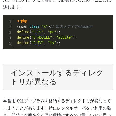
述します。
<?php
<
span 
class
=
"c"
>
// 出力メディア</span>
define
(
"C_PC"
,
"pc"
)
;
define
(
"C_MOBILE"
,
"mobile"
)
;
define
(
"C_TV"
,
"tv"
)
;
インストールするディレク
トリが異なる
本番用ではプログラムを格納するディレクトリが異なって
しまうことがあります。特にレンタルサーバをご利用の場
合、開発と本番を全く同じ環境にするのは難しいかと思い