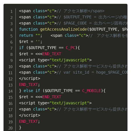
<
span 
class
=
"c"
>
// アクセス解析</span>
<
span 
class
=
"c"
>
// $OUTPUT_TYPE = 出力ページの種
<
span 
class
=
"c"
>
// $PAGE_CODE = 出力ページ固有の
function
getAccessAnalizeCode
(
$OUTPUT_TYPE
,
$PA
return
""
;
<
span 
class
=
"c"
>
//　アクセス解析を使
$ret
=
''
;
if
(
$OUTPUT_TYPE
==
C_PC
)
{
$ret
=
<
<
<
END_TEXT
<
script type
=
"text/javascript"
>
<
span 
class
=
"c"
>
// アクセス解析サービスから提供されたコ
<
span 
class
=
"c"
>
// var site_id = hoge_$PAGE_COD
<
/
script
>
END_TEXT
;
}
else
if
(
$OUTPUT_TYPE
==
C_MOBILE
)
{
$ret
=
<
<
<
END_TEXT
<
script type
=
"text/javascript"
>
<
span 
class
=
"c"
>
// アクセス解析サービスから提供されたコ
<
/
script
>
END_TEXT
;
}