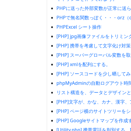
PHPに送った外部変数が正常に送
PHPで無名関数っぽく・・・orz（cr
PHPExcel シート操作
[PHP] jpg画像ファイルをトリ
[PHP] 携帯を考慮して文字化け対策なmai
[PHP] スーパーグローバル変数を取得
[PHP] xmlを配列にする。
[PHP] ソースコードを少し晒して
phpMyAdminの自動ログアウト
リスト構造を、データとデザイン
[PHP]文字が、かな、カナ、漢字
[PHP] ページ横のサイトツリー
[PHP] Googleサイトマップを作成す
[Utility.php] 携帯電話を判別