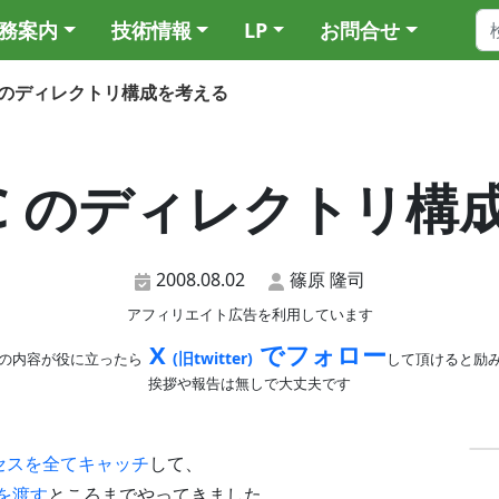
務案内
技術情報
LP
お問合せ
VC のディレクトリ構成を考える
VC のディレクトリ
2008.08.02
篠原 隆司
アフィリエイト広告を利用しています
X
でフォロー
(旧twitter)
の内容が役に立ったら
して頂けると励
挨拶や報告は無しで大丈夫です
アクセスを全てキャッチ
して、
処理を渡す
ところまでやってきました。