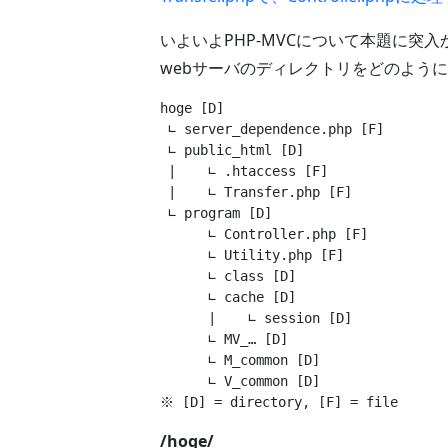
いよいよPHP-MVCについて本題に突
webサーバのディレクトリをどのよう
hoge 
[D]
 ∟ server_dependence.php 
[F]
 ∟ public_html 
[D]
 |    ∟ .htaccess 
[F]
 |    ∟ Transfer.php 
[F]
 ∟ program 
[D]
      ∟ Controller.php 
[F]
      ∟ Utility.php 
[F]
      ∟ class 
[D]
      ∟ cache 
[D]
      |    ∟ session 
[D]
      ∟ MV_… 
[D]
      ∟ M_common 
[D]
      ∟ V_common 
[D]
※ 
[D]
 = directory, 
[F]
/hoge/