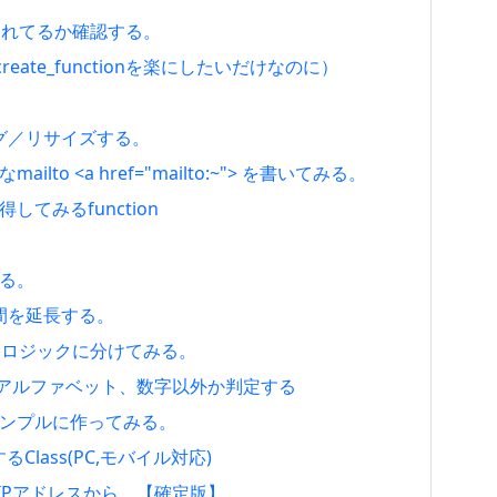
られてるか確認する。
eate_functionを楽にしたいだけなのに）
ミング／リサイズする。
lto <a href="mailto:~"> を書いてみる。
してみるfunction
みる。
時間を延長する。
とロジックに分けてみる。
、アルファベット、数字以外か判定する
をシンプルに作ってみる。
るClass(PC,モバイル対応)
する。IPアドレスから。【確定版】