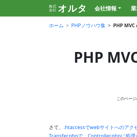
オルタ
株式
会社情報
業
会社
ホーム
PHPノウハウ集
PHP M
PHP M
このページ
さて、
.htaccessでwebサイトへの
Transfer.phpで、Controller.phpに