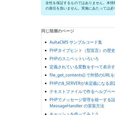
全性を保証するものではありません。本情
の責任を負いません。実施にあたっては必
同じ階層のページ
AultaCMS サンプルコード集
PHPタイプヒント（型宣言）の歴
PHPのスニペットいろいろ
定義されている変数をすべて表示
file_get_contents() で外部のU
PHPの$_SERVERが未定義にな
テキストファイルで作るヘルプページと
PHPでメッセージ管理を統一する設計：inf
MessageHandler の実装方法
キャッシュを作ってみよう。