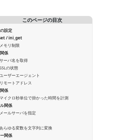
このページの目次
本の設定
set / ini_get
メモリ制限
得関係
サーバ名を取得
SSLの状態
ユーザーエージェント
リモートアドレス
測関係
マイクロ秒単位で掛かった時間を計測
ール関係
メールサーバを指定
換
あらゆる変数を文字列に変換
ラー関係