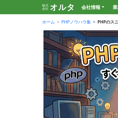
オルタ
株式
会社情報
業
会社
ホーム
PHPノウハウ集
PHPのス