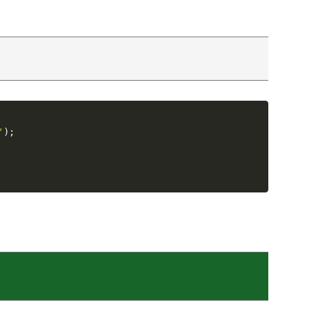
'
)
;