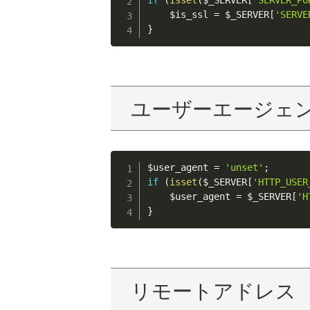
$is_ssl
=
$_SERVER
[
'SERVE
}
ユーザーエージェ
$user_agent
=
'unset'
;
if
(
isset
(
$_SERVER
[
'HTTP_USER
$user_agent
=
$_SERVER
[
'H
}
リモートアドレス