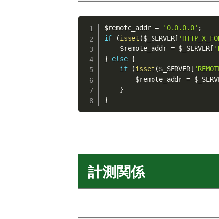
$remote_addr
=
'0.0.0.0'
;
if
(
isset
(
$_SERVER
[
'HTTP_X_FO
$remote_addr
=
$_SERVER
[
'
}
else
{
if
(
isset
(
$_SERVER
[
'REMOT
$remote_addr
=
$_SERV
}
}
計測関係