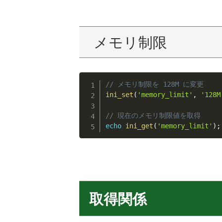
メモリ制限
// メモリ制限を 128M に変更
ini_set
(
'memory_limit'
,
'128M
// 現在のメモリ制限値を取得
echo
ini_get
(
'memory_limit'
)
;
取得関係