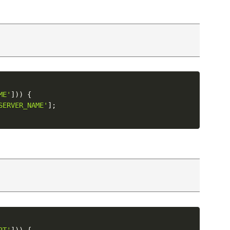
ME'
]
)
)
{
SERVER_NAME'
]
;
RT'
]
)
)
{