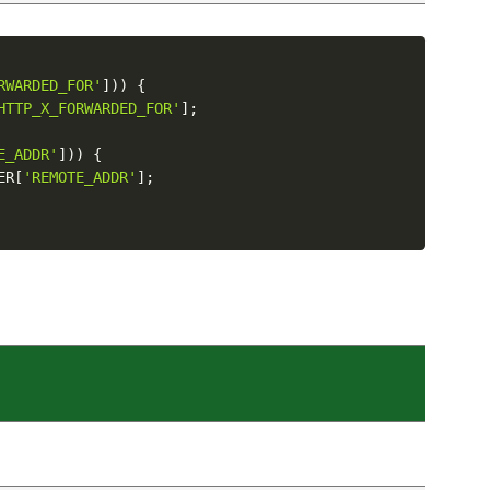
RWARDED_FOR'
]
)
)
{
HTTP_X_FORWARDED_FOR'
]
;
E_ADDR'
]
)
)
{
ER
[
'REMOTE_ADDR'
]
;