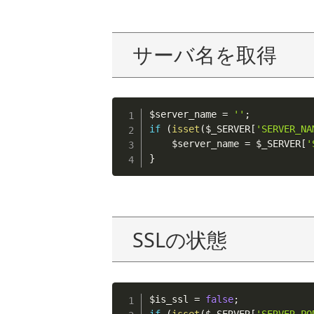
サーバ名を取得
$server_name
=
''
;
if
(
isset
(
$_SERVER
[
'SERVER_NA
$server_name
=
$_SERVER
[
'
}
SSLの状態
$is_ssl
=
false
;
if
(
isset
(
$_SERVER
[
'SERVER_PO