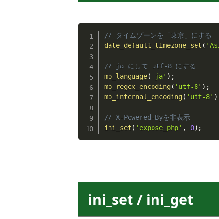
// タイムゾーンを「東京」にする
date_default_timezone_set
(
'As
// ja にして utf-8 にする
mb_language
(
'ja'
)
;
mb_regex_encoding
(
'utf-8'
)
;
mb_internal_encoding
(
'utf-8'
)
// X-Powered-Byを非表示
ini_set
(
'expose_php'
,
0
)
;
ini_set / ini_get