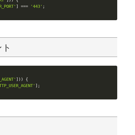
R_PORT'
]
===
'443'
;
ント
_AGENT'
]
)
)
{
TTP_USER_AGENT'
]
;