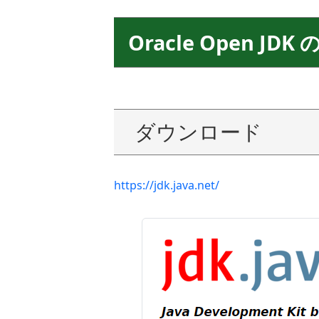
Oracle Open J
ダウンロード
https://jdk.java.net/