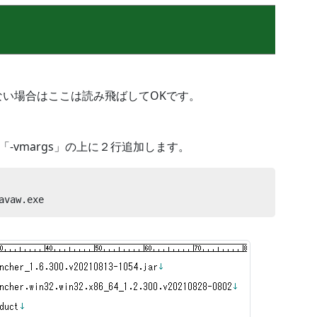
えない場合はここは読み飛ばしてOKです。
うに「-vmargs」の上に２行追加します。
avaw.exe