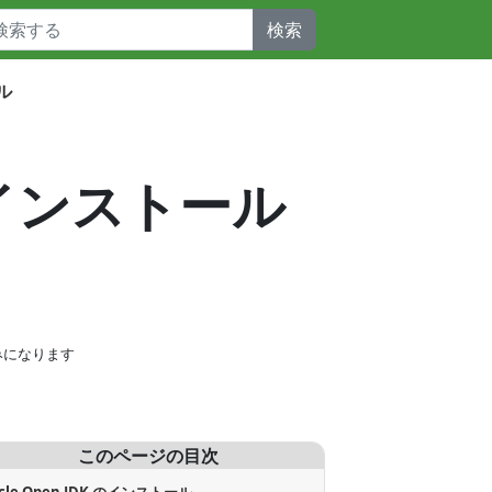
検索
ル
sにインストール
みになります
このページの目次