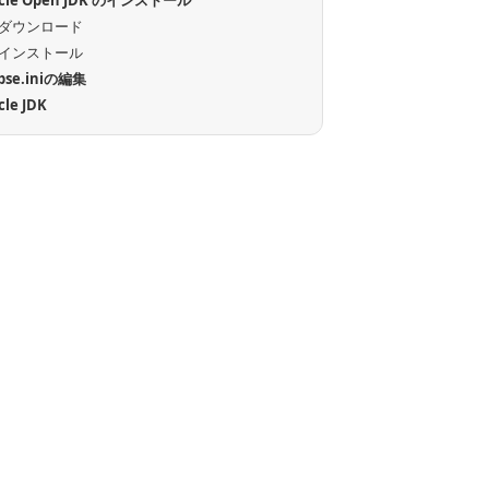
acle Open JDK のインストール
ダウンロード
インストール
ipse.iniの編集
cle JDK