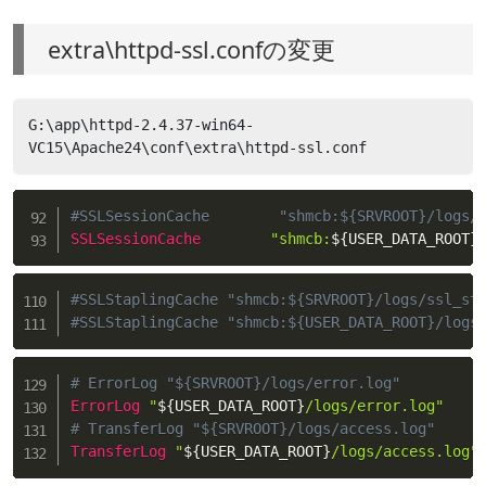
extra\httpd-ssl.confの変更
G:\app\httpd-2.4.37-win64-
VC15\Apache24\conf\extra\httpd-ssl.conf
#SSLSessionCache        "shmcb:${SRVROOT}/logs/
SSLSessionCache
"shmcb:
${USER_DATA_ROOT}
#SSLStaplingCache "shmcb:${SRVROOT}/logs/ssl_st
#SSLStaplingCache "shmcb:${USER_DATA_ROOT}/logs
# ErrorLog "${SRVROOT}/logs/error.log"
ErrorLog
"
${USER_DATA_ROOT}
/logs/error.log"
# TransferLog "${SRVROOT}/logs/access.log"
TransferLog
"
${USER_DATA_ROOT}
/logs/access.log"