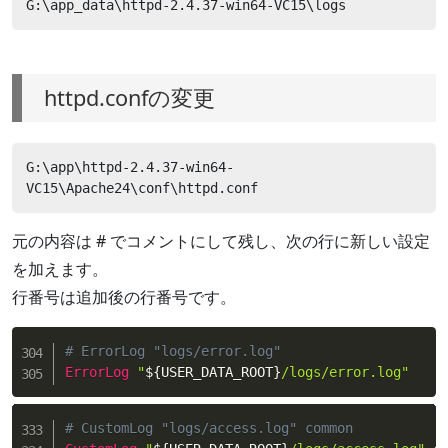
G:\app_data\httpd-2.4.37-win64-VC15\logs
httpd.confの変更
G:\app\httpd-2.4.37-win64-
VC15\Apache24\conf\httpd.conf
元の内容は # でコメントにして残し、次の行に新しい設定
を加えます。
行番号は追加後の行番号です。
# ErrorLog "logs/error.log"
ErrorLog
"
${USER_DATA_ROOT}
/logs/error.log"
# CustomLog "logs/access.log" common