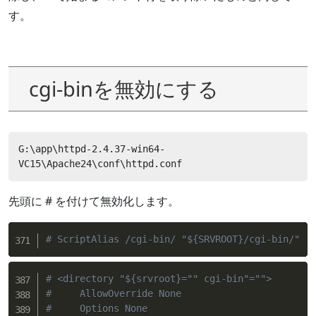
す。
cgi-binを無効にする
G:\app\httpd-2.4.37-win64-
VC15\Apache24\conf\httpd.conf
先頭に # を付けて無効化します。
# ScriptAlias /cgi-bin/ "${SRVROOT}/cgi-bin/"
# <directory "${srvroot}="" cgi-bin"="">
#     AllowOverride None
#     Options None