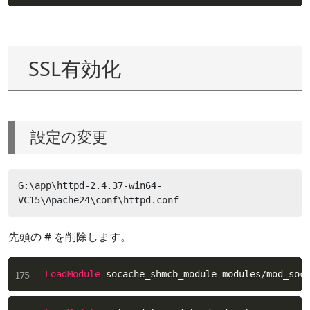
SSL有効化
設定の変更
G:\app\httpd-2.4.37-win64-
VC15\Apache24\conf\httpd.conf
先頭の # を削除します。
LoadModule
 socache_shmcb_module modules/mod_soc