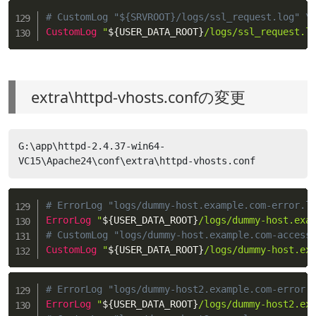
# CustomLog "${SRVROOT}/logs/ssl_request.log" \
CustomLog
"
${USER_DATA_ROOT}
/logs/ssl_request.l
extra\httpd-vhosts.confの変更
G:\app\httpd-2.4.37-win64-
VC15\Apache24\conf\extra\httpd-vhosts.conf
# ErrorLog "logs/dummy-host.example.com-error.l
ErrorLog
"
${USER_DATA_ROOT}
/logs/dummy-host.exa
# CustomLog "logs/dummy-host.example.com-access
CustomLog
"
${USER_DATA_ROOT}
/logs/dummy-host.ex
# ErrorLog "logs/dummy-host2.example.com-error.
ErrorLog
"
${USER_DATA_ROOT}
/logs/dummy-host2.ex