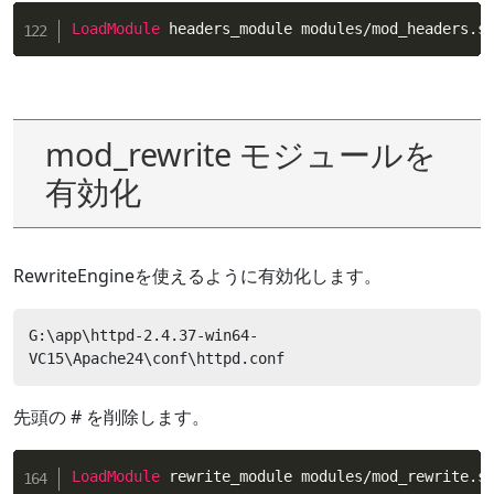
LoadModule
 headers_module modules/mod_headers.s
mod_rewrite モジュールを
有効化
RewriteEngineを使えるように有効化します。
G:\app\httpd-2.4.37-win64-
VC15\Apache24\conf\httpd.conf
先頭の # を削除します。
LoadModule
 rewrite_module modules/mod_rewrite.s