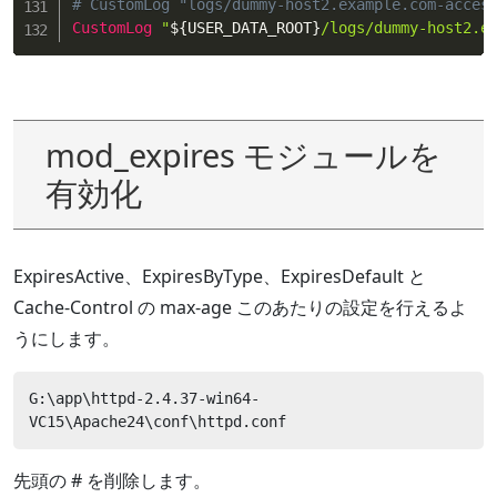
# CustomLog "logs/dummy-host2.example.com-acces
CustomLog
"
${USER_DATA_ROOT}
/logs/dummy-host2.e
mod_expires モジュールを
有効化
ExpiresActive、ExpiresByType、ExpiresDefault と
Cache-Control の max-age このあたりの設定を行えるよ
うにします。
G:\app\httpd-2.4.37-win64-
VC15\Apache24\conf\httpd.conf
先頭の # を削除します。