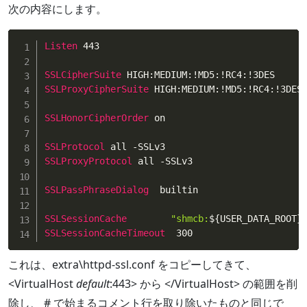
次の内容にします。
Listen
 443

SSLCipherSuite
SSLProxyCipherSuite
 HIGH:MEDIUM:!MD5:!RC4:!3DES

SSLHonorCipherOrder
 on 

SSLProtocol
SSLProxyProtocol
 all -SSLv3

SSLPassPhraseDialog
  builtin

SSLSessionCache
"shmcb:
${USER_DATA_ROOT}
SSLSessionCacheTimeout
  300
これは、extra\httpd-ssl.conf をコピーしてきて、
<VirtualHost
default
:443> から </VirtualHost> の範囲を削
除し、 # で始まるコメント行を取り除いたものと同じで