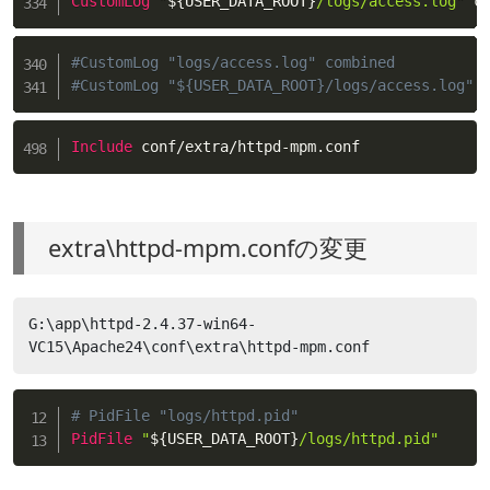
CustomLog
"
${USER_DATA_ROOT}
/logs/access.log"
 c
#CustomLog "logs/access.log" combined
#CustomLog "${USER_DATA_ROOT}/logs/access.log" 
Include
 conf/extra/httpd-mpm.conf
extra\httpd-mpm.confの変更
G:\app\httpd-2.4.37-win64-
VC15\Apache24\conf\extra\httpd-mpm.conf
# PidFile "logs/httpd.pid"
PidFile
"
${USER_DATA_ROOT}
/logs/httpd.pid"