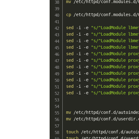
mv
 /etc/httpd/conf.modules.d/
cp
 /etc/httpd/conf.modules.d/
sed
 -i -e 
"s/^LoadModule lbme
sed
 -i -e 
"s/^LoadModule lbme
sed
 -i -e 
"s/^LoadModule lbme
sed
 -i -e 
"s/^LoadModule lbme
sed
 -i -e 
"s/^LoadModule prox
sed
 -i -e 
"s/^LoadModule prox
sed
 -i -e 
"s/^LoadModule prox
sed
 -i -e 
"s/^LoadModule prox
sed
 -i -e 
"s/^LoadModule prox
sed
 -i -e 
"s/^LoadModule prox
sed
 -i -e 
"s/^LoadModule prox
mv
mv
 /etc/httpd/conf.d/userdir.
touch
touch