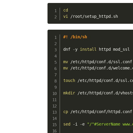
cd
vi
 /root/setup_httpd.sh
#! /bin/sh
dnf -y 
install
 httpd mod_ssl

mv
mv
 /etc/httpd/conf.d/welcome.
touch
 /etc/httpd/conf.d/ssl.co
mkdir
 /etc/httpd/conf.d/vhosts
cp
 /etc/httpd/conf/httpd.conf
sed
 -i -e 
"/^#ServerName www.