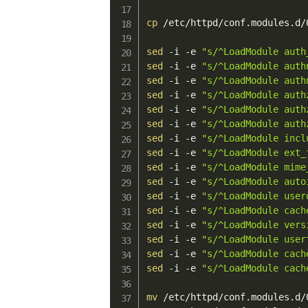
cp
 /etc/httpd/conf.modules.d/
sed
 -i -e 
"s/^LoadModule auth
sed
 -i -e 
"s/^LoadModule auth
sed
 -i -e 
"s/^LoadModule auth
sed
 -i -e 
"s/^LoadModule auth
sed
 -i -e 
"s/^LoadModule auth
sed
 -i -e 
"s/^LoadModule auth
sed
 -i -e 
"s/^LoadModule incl
sed
 -i -e 
"s/^LoadModule ext_
sed
 -i -e 
"s/^LoadModule mime
sed
 -i -e 
"s/^LoadModule auto
sed
 -i -e 
"s/^LoadModule user
sed
 -i -e 
"s/^LoadModule cach
sed
 -i -e 
"s/^LoadModule vers
sed
 -i -e 
"s/^LoadModule user
sed
 -i -e 
"s/^LoadModule cach
sed
 -i -e 
"s/^LoadModule cach
mv