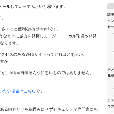
Fでインストールしていってみたいと思います。
環
す。
イ
セ
が、さくっと便利なのはhttpdです。
るようなときに威力を発揮しますが、ローカル環境や開発
なります。
量アクセスのあるWebサイトってどれほどあるか。
変か。
ド
ですが、httpd自体そんなに悪いものではありません。
脆
が使いたい場合はこちら
です。
チ
そ
ある内容だけを鵜呑みにせずセキュリティ専門家に相