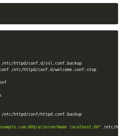
conf /etc/httpd/conf.d/welcome.conf.stop

nf



 /etc/httpd/conf/httpd.conf.backup

example.com:80$/a\ServerName localhost:80"
 /etc/httpd/co