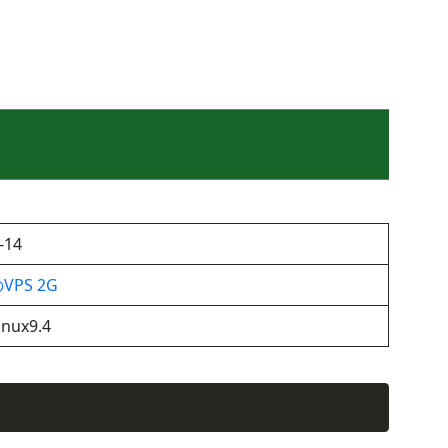
-14
PS 2G
inux9.4