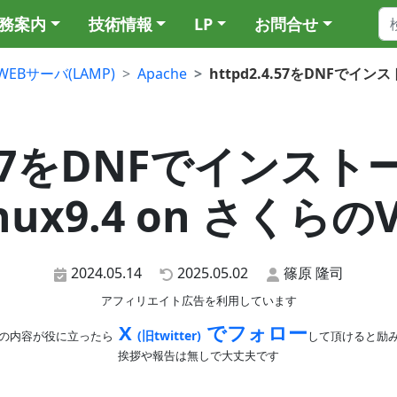
務案内
技術情報
LP
お問合せ
WEBサーバ(LAMP)
Apache
httpd2.4.57をDNFでイン
4.57をDNFでインストール
nux9.4 on さくらの
2024.05.14
2025.05.02
篠原 隆司
アフィリエイト広告を利用しています
X
でフォロー
(旧twitter)
の内容が役に立ったら
して頂けると励
挨拶や報告は無しで大丈夫です