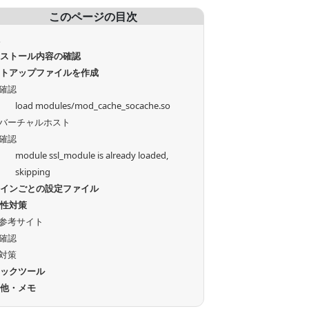
このページの目次
境
ンストール内容の確認
ットアップファイルを作成
確認
load modules/mod_cache_socache.so
バーチャルホスト
確認
module ssl_module is already loaded,
skipping
メインごとの設定ファイル
弱性対策
参考サイト
確認
対策
ェックツール
の他・メモ