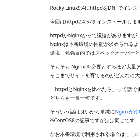
Rocky Linux9.4にhttpdをDN
今回はhttpd2.4.57をインストールしま
httpdかNginxかって議論があります
Nginxは本番環境の性能が求められ
環境、勉強目的ではスペックオーバーと
そもそも Nginx を必要とするほど大
そこまでサイトを育てるのがどんなに大
「httpdとNginxを比べたら」って話
どちらも一長一短です。
そういう話は良いから単純に
Nginx
※CentOS8の記事ですがほぼ同じです
なお本番環境で利用される場合はここに