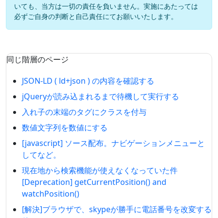
いても、当方は一切の責任を負いません。実施にあたっては
必ずご自身の判断と自己責任にてお願いいたします。
同じ階層のページ
JSON-LD ( ld+json ) の内容を確認する
jQueryが読み込まれるまで待機して実行する
入れ子の末端のタグにクラスを付与
数値文字列を数値にする
[javascript] ソース配布。ナビゲーションメニューと
してなど。
現在地から検索機能が使えなくなっていた件
[Deprecation] getCurrentPosition() and
watchPosition()
[解決]ブラウザで、skypeが勝手に電話番号を改変する