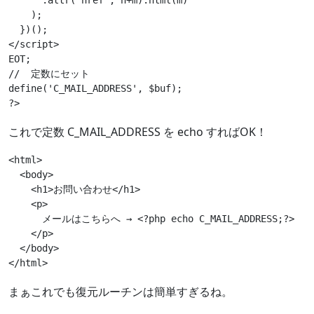
      .attr
(
'href'
, h+m
)
.html
(
m
)

    )
;
}
)()
;
</
script
>
EOT;

//  定数にセット

define('C_MAIL_ADDRESS', $buf);

?
>
これで定数 C_MAIL_ADDRESS を echo すればOK！
<
html
>
<
body
>
<
h1
>
お問い合わせ
</
h1
>
<
p
>
      メールはこちらへ → 
<?php
echo
 C_MAIL_ADDRESS;
?>
</
p
>
</
body
>
</
html
>
まぁこれでも復元ルーチンは簡単すぎるね。