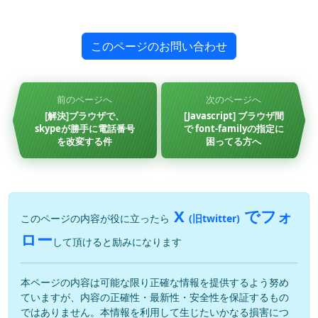
このページのお問い合わせ
前のページへ
次のページへ
[解決]ブラウザで、
[Javascript] ブラウザ間
skypeが勝手に電話番号
で font-familyの指定に
を改変する件
困ってる方へ
X
でフォ
このページの内容が役に立ったら
(旧twitter)
ロー
して頂けると励みになります
本ページの内容は可能な限り正確な情報を提供するよう努め
ていますが、内容の正確性・最新性・安全性を保証するもの
ではありません。本情報を利用して生じたいかなる損害につ