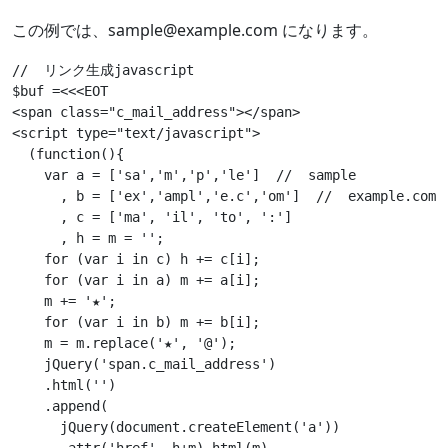
この例では、sample@example.com になります。
//  リンク生成javascript

$buf =
<
<
<
<
span
class
=
"c_mail_address"
></
span
>
<
script
type
=
"text/javascript"
>
  (
function
()
{
var
 a = 
[
'sa'
,
'm'
,
'p'
,
'le'
]
//  sample
      , b = 
[
'ex'
,
'ampl'
,
'e.c'
,
'om'
]
//  example.com
      , c = 
[
'ma'
, 
'il'
, 
'to'
, 
':'
]
      , h = m = 
''
;
for
 (
var
 i 
in
 c
)
 h += c
[
i
]
;
for
 (
var
 i 
in
 a
)
 m += a
[
i
]
;
    m += 
'★'
;
for
 (
var
 i 
in
 b
)
 m += b
[
i
]
;
    m = m.replace
(
'★'
, 
'@'
)
;
    jQuery
(
'span.c_mail_address'
    .html
(
''
    .append
      jQuery
(
document
.createElement
(
'a'