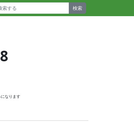
検索
08
みになります