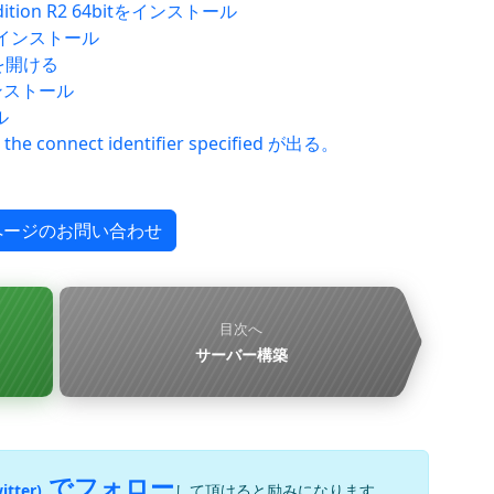
 Edition R2 64bitをインストール
heをインストール
0を開ける
をインストール
ル
e the connect identifier specified が出る。
ページのお問い合わせ
目次へ
サーバー構築
でフォロー
itter)
して頂けると励みになります