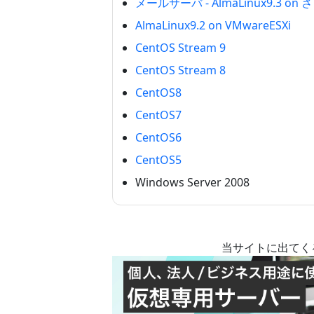
メールサーバ - AlmaLinux9.3 on
AlmaLinux9.2 on VMwareESXi
CentOS Stream 9
CentOS Stream 8
CentOS8
CentOS7
CentOS6
CentOS5
Windows Server 2008
当サイトに出てく