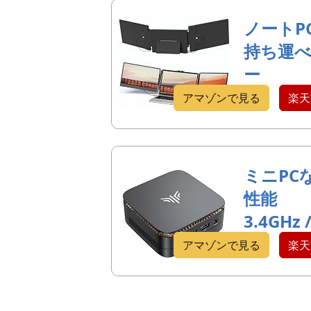
ノートP
持ち運
ー
アマゾンで見る
楽天
ミニPC
性能
3.4GHz 
アマゾンで見る
楽天