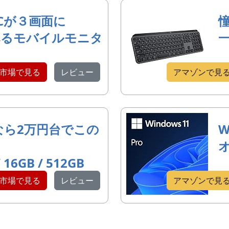
Cが３画面に
べるモバイルモニタ
市場で見る
レビュー
アマゾンで見
なら2万円台でこの
W
/ 16GB / 512GB
市場で見る
レビュー
アマゾンで見