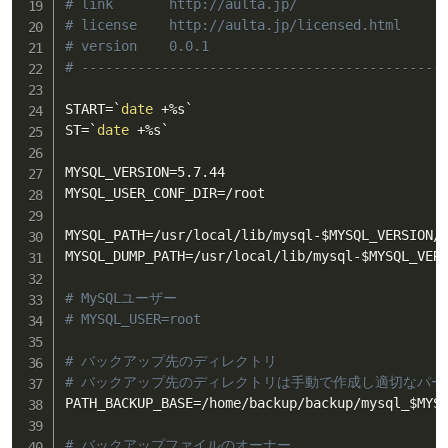
# link       http://aulta.jp/
# license    http://aulta.jp/licensed.html
# version    0.0.1
# ---------------------------------------------
START
=
`
date
 +%s
`
ST
=
`
date
 +%s
`
MYSQL_VERSION
=
5.7.44

MYSQL_USER_CONF_DIR
=
/root

MYSQL_PATH
=
/usr/local/lib/mysql-
$MYSQL_VERSION
/b
MYSQL_DUMP_PATH
=
/usr/local/lib/mysql-
$MYSQL_VER
# MySQLユーザー
# MYSQL_USER=root
# バックアップ先のディレクトリ
# バックアップ先のディレクトリは手動で作成し適切なパ
PATH_BACKUP_BASE
=
/home/backup/backup/mysql_
$MYS
# バックアップファイルのオーナー