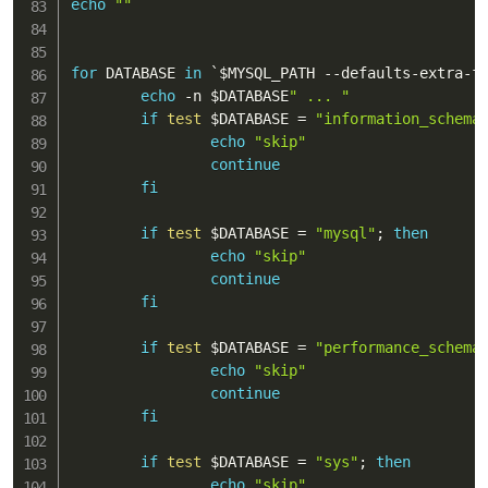
echo
""
for
 DATABASE 
in
 `
$MYSQL_PATH
 --defaults-extra-f
echo
 -n 
$DATABASE
" ... "
if
test
$DATABASE
=
"information_schema
echo
"skip"
continue
fi
if
test
$DATABASE
=
"mysql"
;
then
echo
"skip"
continue
fi
if
test
$DATABASE
=
"performance_schema
echo
"skip"
continue
fi
if
test
$DATABASE
=
"sys"
;
then
echo
"skip"