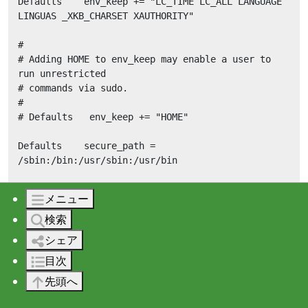
Defaults    env_keep += "LC_TIME LC_ALL LANGUAGE 
LINGUAS _XKB_CHARSET XAUTHORITY"

#

# Adding HOME to env_keep may enable a user to 
run unrestricted

# commands via sudo.

#

# Defaults   env_keep += "HOME"

Defaults    secure_path = 
/sbin:/bin:/usr/sbin:/usr/bin

Defaults    requiretty

メニュー
Defaults:backup !requiretty
検索
## Next comes the main part: which users can run 
シェア
what software on

目次
## which machines (the sudoers file can be shared 
between multiple

先頭へ
## systems).

## Syntax:
