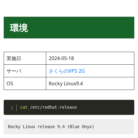
環境
実施日
2024-05-18
サーバ
さくらのVPS 2G
OS
Rocky Linux9.4
cat
 /etc/redhat-release
Rocky Linux release 9.4 (Blue Onyx)