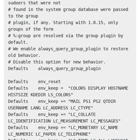
sudoers that were not

# found in the system group database were passed 
to the group

# plugin, if any. Starting with 1.8.15, only 
groups of the form

# %:group are resolved via the group plugin by 
default.

# We enable always_query_group_plugin to restore 
old behavior.

# Disable this option for new behavior.

Defaults    always_query_group_plugin

Defaults    env_reset

Defaults    env_keep =  "COLORS DISPLAY HOSTNAME 
HISTSIZE KDEDIR LS_COLORS"

Defaults    env_keep += "MAIL PS1 PS2 QTDIR 
USERNAME LANG LC_ADDRESS LC_CTYPE"

Defaults    env_keep += "LC_COLLATE 
LC_IDENTIFICATION LC_MEASUREMENT LC_MESSAGES"

Defaults    env_keep += "LC_MONETARY LC_NAME 
LC_NUMERIC LC_PAPER LC_TELEPHONE"
