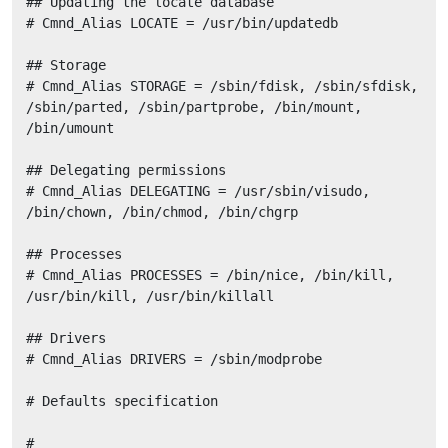
## Updating the locate database

# Cmnd_Alias LOCATE = /usr/bin/updatedb

## Storage

# Cmnd_Alias STORAGE = /sbin/fdisk, /sbin/sfdisk, 
/sbin/parted, /sbin/partprobe, /bin/mount, 
/bin/umount

## Delegating permissions

# Cmnd_Alias DELEGATING = /usr/sbin/visudo, 
/bin/chown, /bin/chmod, /bin/chgrp

## Processes

# Cmnd_Alias PROCESSES = /bin/nice, /bin/kill, 
/usr/bin/kill, /usr/bin/killall

## Drivers

# Cmnd_Alias DRIVERS = /sbin/modprobe

# Defaults specification

#
