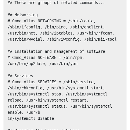
## These are groups of related commands...

## Networking

# Cmnd_Alias NETWORKING = /sbin/route, 
/sbin/ifconfig, /bin/ping, /sbin/dhclient, 
/usr/bin/net, /sbin/iptables, /usr/bin/rfcomm, 
/usr/bin/wvdial, /sbin/iwconfig, /sbin/mii-tool

## Installation and management of software

# Cmnd_Alias SOFTWARE = /bin/rpm, 
/usr/bin/up2date, /usr/bin/yum

## Services

# Cmnd_Alias SERVICES = /sbin/service, 
/sbin/chkconfig, /usr/bin/systemctl start, 
/usr/bin/systemctl stop, /usr/bin/systemctl 
reload, /usr/bin/systemctl restart, 
/usr/bin/systemctl status, /usr/bin/systemctl 
enable, /usr/b

in/systemctl disable
