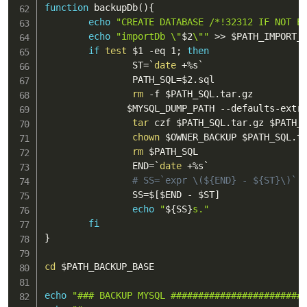
function
 backupDb
(
)
{
echo
"CREATE DATABASE /*!32312 IF NOT E
echo
"importDb \"
$2
\""
>>
$PATH_IMPORT_
if
test
$1
 -eq 1
;
then
                ST
=
`
date
 +%s
`
                PATH_SQL
=
$2
.sql

rm
 -f 
$PATH_SQL
.tar.gz

$MYSQL_DUMP_PATH
 --defaults-extr
tar
 czf 
$PATH_SQL
.tar.gz 
$PATH_
chown
$OWNER_BACKUP
$PATH_SQL
.ta
rm
$PATH_SQL
                END
=
`
date
 +%s
`
# SS=`expr \(${END} - ${ST}\)`
                SS
=
$
[
$END
 - 
$ST
]
echo
"
${SS}
s."
fi
}
cd
$PATH_BACKUP_BASE
echo
"### BACKUP MYSQL ########################