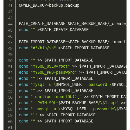
OWNER_BACKUP
=
backup:backup

PATH_CREATE_DATABASE
=
$PATH_BACKUP_BASE
echo
""
>
$PATH_CREATE_DATABASE
PATH_IMPORT_DATABASE
=
$PATH_BACKUP_BASE
echo
"#!/bin/sh"
>
$PATH_IMPORT_DATABASE
echo
""
>>
$PATH_IMPORT_DATABASE
echo
"MYSQL_USER=root"
>>
$PATH_IMPORT_DATABASE
echo
"MYSQL_PWD=password"
>>
$PATH_IMPORT_DATAB
echo
""
>>
$PATH_IMPORT_DATABASE
echo
"mysql -u \
$MYSQL_USER
 --password=\
$MYSQL_
echo
""
>>
$PATH_IMPORT_DATABASE
echo
"function importDb(){"
>>
$PATH_IMPORT_DAT
echo
"  PATH_SQL=
$PATH_BACKUP_BASE
/\
$1
.sql"
>>
echo
"  mysql -u \
$MYSQL_USER
 --password=\
$MYSQ
echo
"}"
>>
$PATH_IMPORT_DATABASE
echo
""
>>
$PATH_IMPORT_DATABASE