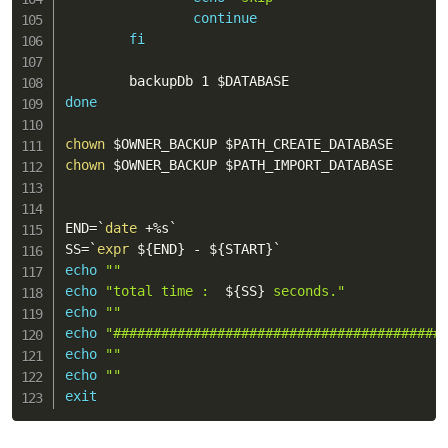
continue
fi
        backupDb 1 
$DATABASE
done
chown
$OWNER_BACKUP
$PATH_CREATE_DATABASE
chown
$OWNER_BACKUP
$PATH_IMPORT_DATABASE
END
=
`
date
 +%s
`
SS
=
`
expr
 $
{
END
}
 - $
{
START
}
`
echo
""
echo
"total time :  
${SS}
 seconds."
echo
""
echo
"#########################################
echo
""
echo
""
exit