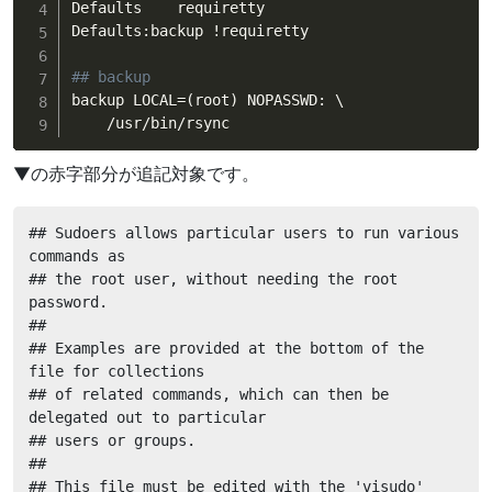
Defaults    requiretty

Defaults:backup 
!
requiretty

## backup
backup LOCAL
=
(
root
)
 NOPASSWD: \

    /usr/bin/rsync
▼の赤字部分が追記対象です。
## Sudoers allows particular users to run various 
commands as

## the root user, without needing the root 
password.

##

## Examples are provided at the bottom of the 
file for collections

## of related commands, which can then be 
delegated out to particular

## users or groups.

##

## This file must be edited with the 'visudo' 