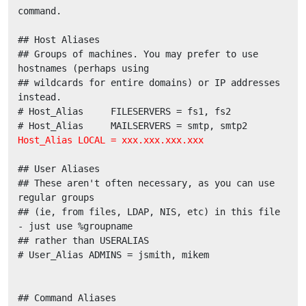
command.

## Host Aliases

## Groups of machines. You may prefer to use 
hostnames (perhaps using

## wildcards for entire domains) or IP addresses 
instead.

# Host_Alias     FILESERVERS = fs1, fs2

Host_Alias LOCAL = xxx.xxx.xxx.xxx
## User Aliases

## These aren't often necessary, as you can use 
regular groups

## (ie, from files, LDAP, NIS, etc) in this file 
- just use %groupname

## rather than USERALIAS

# User_Alias ADMINS = jsmith, mikem

## Command Aliases
