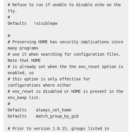
# Refuse to run if unable to disable echo on the 
tty.

#

Defaults   !visiblepw

#

# Preserving HOME has security implications since 
many programs

# use it when searching for configuration files. 
Note that HOME

# is already set when the the env_reset option is 
enabled, so

# this option is only effective for 
configurations where either

# env_reset is disabled or HOME is present in the 
env_keep list.

#

Defaults    always_set_home

Defaults    match_group_by_gid

# Prior to version 1.8.15, groups listed in 