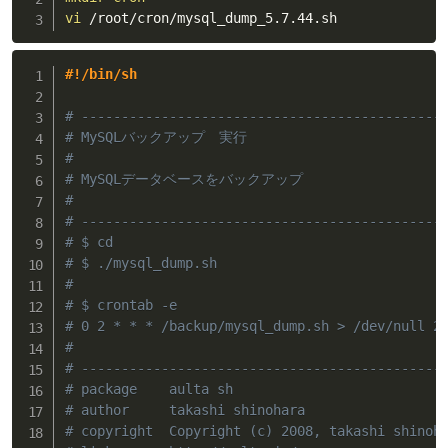
vi
 /root/cron/mysql_dump_5.7.44.sh
#!/bin/sh
# ---------------------------------------------
# MySQLバックアップ　実行
#
# MySQLデータベースをバックアップ
#
# ---------------------------------------------
# $ cd
# $ ./mysql_dump.sh
#
# $ crontab -e
# 0 2 * * * /backup/mysql_dump.sh > /dev/null 2
#
# ---------------------------------------------
# package    aulta sh
# author     takashi shinohara
# copyright  Copyright (c) 2008, takashi shinoh