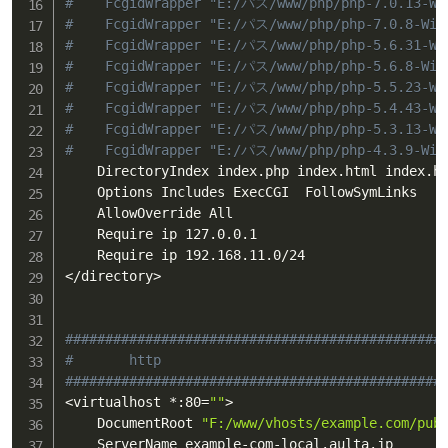
#    FcgidWrapper "E:/パス/www/php/php-7.0.13-Wi
#    FcgidWrapper "E:/パス/www/php/php-7.0.8-Win
#    FcgidWrapper "E:/パス/www/php/php-5.6.31-Wi
#    FcgidWrapper "E:/パス/www/php/php-5.6.8-Win
#    FcgidWrapper "E:/パス/www/php/php-5.5.23-Wi
#    FcgidWrapper "E:/パス/www/php/php-5.4.43-Wi
#    FcgidWrapper "E:/パス/www/php/php-5.3.13-Wi
#    FcgidWrapper "E:/パス/www/php/php-4.3.9-Win
    DirectoryIndex index.php index.html index.ht
    Options Includes ExecCGI  FollowSymLinks

    AllowOverride All

    Require ip 127.0.0.1

<
/directory
>
###############################################
#       http
###############################################
<
virtualhost *:80
=
""
>
    DocumentRoot 
"F:/www/vhosts/example.com/pub