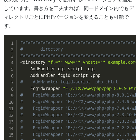
しています。書き方を工夫すれば、同一ドメイン内でもデ
ィレクトリごとにPHPバージョンを変えることも可能で
す。
###############################################
#       directory
###############################################
<
directory 
"f:="
" www="
" vhosts="
" example.com=
    AddHandler cgi-script .cgi

#    AddHandler fcgid-script .php .html
    FcgidWrapper 
"E:/パス/www/php/php-8.0.9-Win3
#    FcgidWrapper "E:/パス/www/php/php-8.0.1-Win
#    FcgidWrapper "E:/パス/www/php/php-7.4.6-Win
#    FcgidWrapper "E:/パス/www/php/php-7.4.4-Win
#    FcgidWrapper "E:/パス/www/php/php-7.3.10-Wi
#    FcgidWrapper "E:/パス/www/php/php-7.3.2-Win
#    FcgidWrapper "E:/パス/www/php/php-7.2.2-Win
#    FcgidWrapper "E:/パス/www/php/php-7.1.4-Win