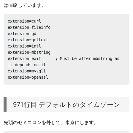
は省略しています。
extension=curl

extension=fileinfo

extension=gd

extension=gettext

extension=intl

extension=mbstring

extension=exif      ; Must be after mbstring as 
it depends on it

extension=mysqli

extension=openssl
971行目 デフォルトのタイムゾーン
先頭のセミコロンを外して、東京にします。