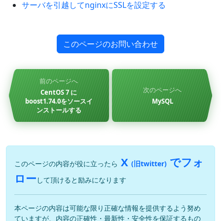
サーバを引越してnginxにSSLを設定する
このページのお問い合わせ
前のページへ
次のページへ
CentOS 7 に
boost1.74.0をソースイ
MySQL
ンストールする
X
でフォ
このページの内容が役に立ったら
(旧twitter)
ロー
して頂けると励みになります
本ページの内容は可能な限り正確な情報を提供するよう努め
ていますが、内容の正確性・最新性・安全性を保証するもの