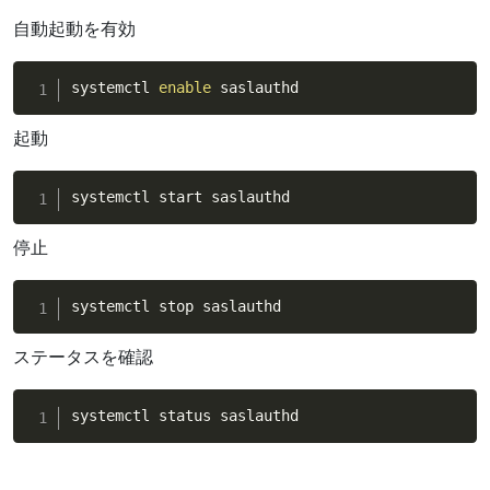
自動起動を有効
systemctl 
enable
 saslauthd
起動
systemctl start saslauthd
停止
systemctl stop saslauthd
ステータスを確認
systemctl status saslauthd