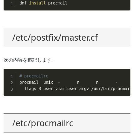
dnf 
install
 procmail
/etc/postfix/master.cf
次の内容を追記します。
# procmailrc
procmail  unix  -       n       n       -       
  flags
=
R user
=
vmailuser argv
=
/usr/bin/procmail
/etc/procmailrc