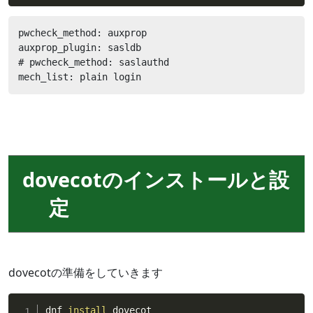
pwcheck_method: auxprop

auxprop_plugin: sasldb

# pwcheck_method: saslauthd

mech_list: plain login
dovecotのインストールと設
定
dovecotの準備をしていきます
dnf 
install
 dovecot