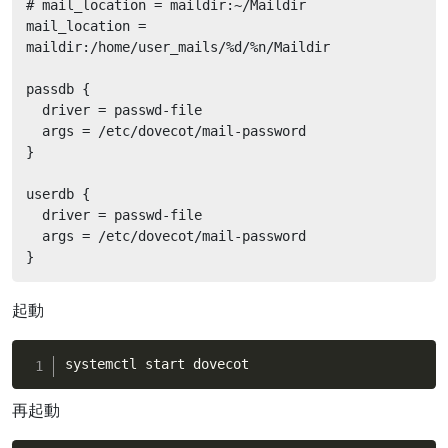
# mail_location = maildir:~/Maildir

mail_location = 
maildir:/home/user_mails/%d/%n/Maildir

passdb {

  driver = passwd-file

  args = /etc/dovecot/mail-password

}

userdb {

  driver = passwd-file

  args = /etc/dovecot/mail-password

}
起動
systemctl start dovecot
再起動