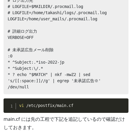
# ログ出力先

# LOGFILE=$MAILDIR/.procmail.log

# LOGFILE=/home/takashi/logs/.procmail.log

LOGFILE=/home/user_mails/.procmail.log

# 詳細ログ出力

VERBOSE=OFF

# 未承諾広告メール削除

:0

* ^Subject:.*iso-2022-jp

* ^Subject:\/.*

* ? echo "$MATCH" | nkf -mwZ2 | sed 
's/[[:space:]]//g' | egrep '未承諾広告※'

/dev/null
vi
 /etc/postfix/main.cf
main.cf には先の工程で下記を追記しているので確認だけ
しておきます。