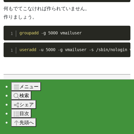
何もでてこなければ作られていません。
作りましょう。
groupadd
 -g 5000 vmailuser
useradd
 -u 5000 -g vmailuser -s /sbin/nologin v
ログのローテーション
メニュー
検索
シェア
procmail のログのローテーションを設定します。
目次
先頭へ
vi
 /etc/logrotate.d/procmail