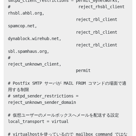
smtpd_client_restrictions = permit_mynetworks,

#                            reject_rhsbl_client 
rhsbl.ahbl.org,

                            reject_rbl_client 
spamcop.net,

                            reject_rbl_client 
dynablock.wirehub.net,

                            reject_rbl_client 
sbl.spamhaus.org,

#                            
reject_unknown_client,

                            permit

# Postfix SMTP サーバが MAIL FROM コマンドの場面で適
用する制限

# smtpd_sender_restrictions = 
reject_unknown_sender_domain

# 仮想ユーザーのメールボックスへメールを配送する設定

local_transport = virtual

# virtualhostを使っているので mailbox_command ではな