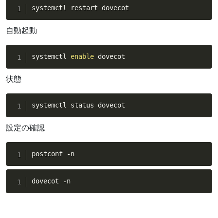
systemctl restart dovecot
自動起動
systemctl 
enable
 dovecot
状態
systemctl status dovecot
設定の確認
postconf -n
dovecot -n