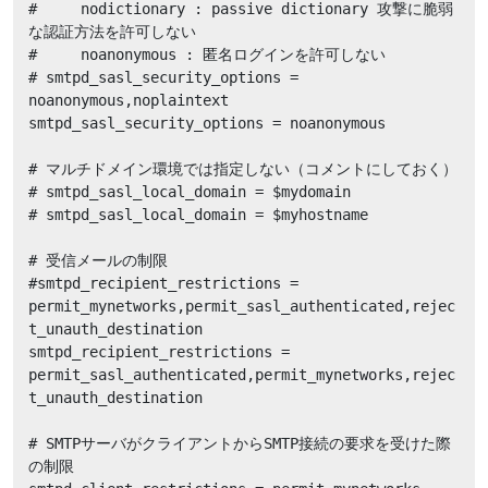
#     nodictionary : passive dictionary 攻撃に脆弱
な認証方法を許可しない

#     noanonymous : 匿名ログインを許可しない

# smtpd_sasl_security_options = 
noanonymous,noplaintext

smtpd_sasl_security_options = noanonymous

# マルチドメイン環境では指定しない（コメントにしておく）

# smtpd_sasl_local_domain = $mydomain

# smtpd_sasl_local_domain = $myhostname

# 受信メールの制限

#smtpd_recipient_restrictions = 
permit_mynetworks,permit_sasl_authenticated,rejec
t_unauth_destination

smtpd_recipient_restrictions = 
permit_sasl_authenticated,permit_mynetworks,rejec
t_unauth_destination

# SMTPサーバがクライアントからSMTP接続の要求を受けた際
の制限
