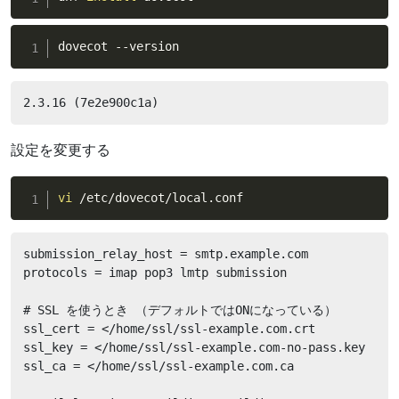
dovecot --version
2.3.16 (7e2e900c1a)
設定を変更する
vi
 /etc/dovecot/local.conf
submission_relay_host = smtp.example.com

protocols = imap pop3 lmtp submission

# SSL を使うとき （デフォルトではONになっている）

ssl_cert = </home/ssl/ssl-example.com.crt

ssl_key = </home/ssl/ssl-example.com-no-pass.key

ssl_ca = </home/ssl/ssl-example.com.ca
