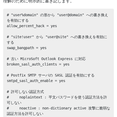
理解のために明示的に書き記します。
# "user%domain" の形から "user@domain" への書き換え
を有効にする

allow_percent_hack = yes

# "site!user" から "user@site" への書き換えを有効に
する

swap_bangpath = yes

# 古い MicroSoft Outlook Express に対応

broken_sasl_auth_clients = yes

# Postfix SMTP サーバの SASL 認証を有効にする

smtpd_sasl_auth_enable = yes

# 許可しない認証方式

#     noplaintext : 平文パスワードを使う認証方法を許
可しない

#     noactive : non-dictionary active 攻撃に脆弱な
認証方法を許可しない
