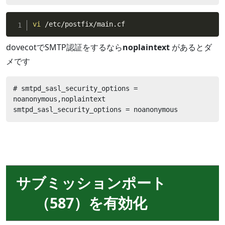
vi
 /etc/postfix/main.cf
dovecotでSMTP認証をするなら
noplaintext
があるとダ
メです
# smtpd_sasl_security_options = 
noanonymous,noplaintext

smtpd_sasl_security_options = noanonymous
サブミッションポート
（587）を有効化