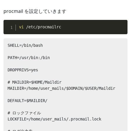
procmail を設定していきます
vi
 /etc/procmailrc
SHELL=/bin/bash

PATH=/usr/bin:/bin

DROPPRIVS=yes

# MAILDIR=$HOME/Maildir

MAILDIR=/home/user_mails/$DOMAIN/$USER/Maildir

DEFAULT=$MAILDIR/

# ロックファイル

LOCKFILE=/home/user_mails/.procmail.lock
