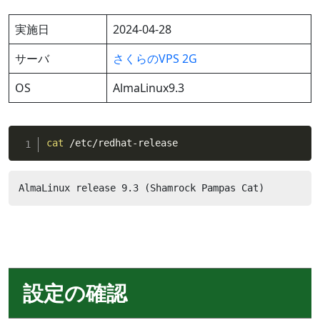
実施日
2024-04-28
サーバ
さくらのVPS 2G
OS
AlmaLinux9.3
cat
 /etc/redhat-release
AlmaLinux release 9.3 (Shamrock Pampas Cat)
設定の確認