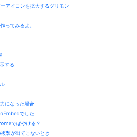
、ユーザーアイコンを拡大するグリモン
8で作ってみるよ。
定
表示する
ール
の入力になった場合
Embedでした
hromeでぼやける？
st の複製が出てこないとき