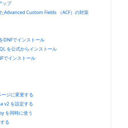
トアップ
たAdvanced Custom Fields （ACF）の対策
.4.51をDNFでインストール
で MySQL を公式からインストール
1をDNFでインストール
定ページに変更する
tcha v2 を設定する
rollspy を同時に使う
確認する