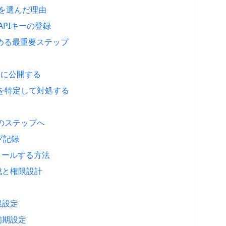
anoを選んだ理由
 APIキーの登録
決める最重要ステップ
トに公開する
因を特定して対処する
のステップへ
ップ記録
ンストールする方法
作成と権限設計
制限設定
と初期設定