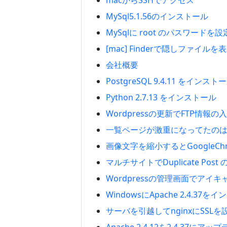
macからSSHでアクセス
MySql5.1.56のインストール
MySqlに root のパスワードを設
[mac] Finderで隠しファイルを
会社概要
PostgreSQL 9.4.11 をインスト
Python 2.7.13 をインストール
Wordpressの更新でFTP情報
一覧ページが激重になってたのはo
画像文字を縮小するとGoogleC
マルチサイトでDuplicate Po
Wordpressの管理画面でアイ
WindowsにApache 2.4.3
サーバを引越してnginxにSSLを