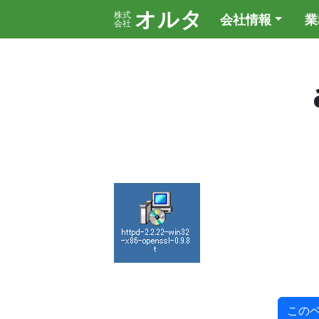
オルタ
株式
会社情報
業
会社
この