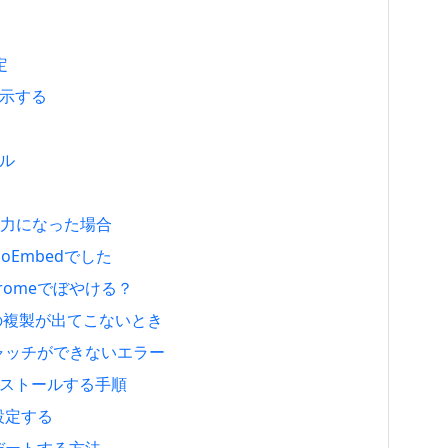
定
表示する
ール
の入力になった場合
Embedでした
hromeでぼやける？
st の複製が出てこないとき
キャッチができないエラー
7をインストールする手順
設定する