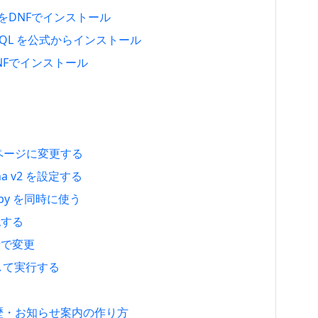
.4.51をDNFでインストール
で MySQL を公式からインストール
1をDNFでインストール
定ページに変更する
tcha v2 を設定する
rollspy を同時に使う
確認する
括で変更
して実行する
履歴・お知らせ案内の作り方