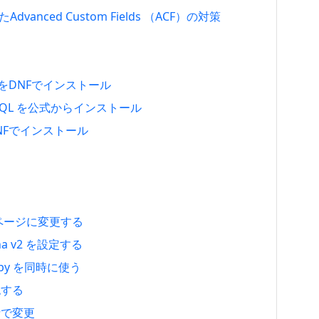
たAdvanced Custom Fields （ACF）の対策
.4.51をDNFでインストール
で MySQL を公式からインストール
1をDNFでインストール
定ページに変更する
tcha v2 を設定する
rollspy を同時に使う
確認する
括で変更