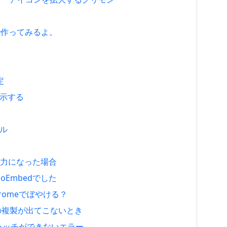
8で作ってみるよ。
定
表示する
ール
の入力になった場合
Embedでした
hromeでぼやける？
st の複製が出てこないとき
キャッチができないエラー