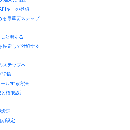
 APIキーの登録
決める最重要ステップ
トに公開する
因を特定して対処する
のステップへ
ップ記録
ンストールする方法
作成と権限設計
制限設定
と初期設定