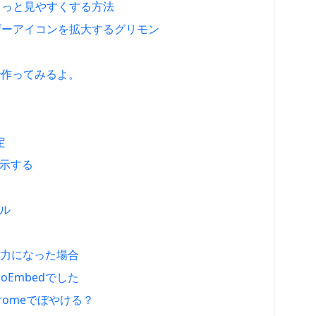
ジをもっと見やすくする方法
、ユーザーアイコンを拡大するグリモン
8で作ってみるよ。
定
表示する
ール
の入力になった場合
Embedでした
hromeでぼやける？