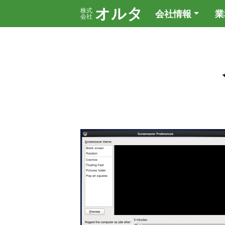
オルタ
株式
会社情報
業
会社