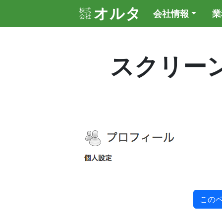
オルタ
株式
会社情報
業
会社
スクリーンショ
この