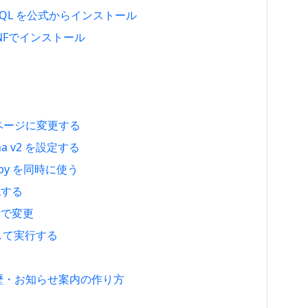
で MySQL を公式からインストール
1をDNFでインストール
定ページに変更する
tcha v2 を設定する
rollspy を同時に使う
確認する
括で変更
して実行する
履歴・お知らせ案内の作り方