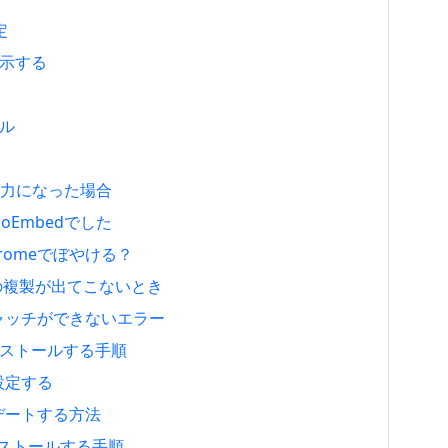
定
表示する
ール
の入力になった場合
Embedでした
hromeでぼやける？
st の複製が出てこないとき
キャッチができないエラー
7をインストールする手順
設定する
アップデートする方法
をインストールする手順