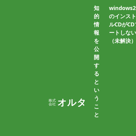
知
windows2
的
のインス
情
ルCDがCD
ホーム
Eclipse
報
ートしな
を
（未解決
公
開
す
る
と
い
Eclipse IDE 2022-06 
う
オルタ
株式
会社
ール
こ
と
2022/06/29
篠原 隆司
Eclipse IDE 2022-06 は古いバー
ていたのでEclipse IDE 2022-06をイン