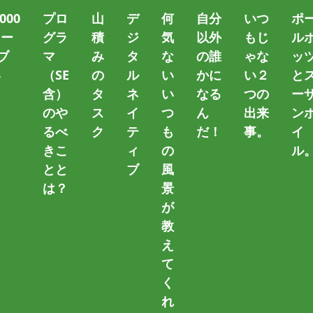
000
プロ
山
デ
何
自分
いつ
ポ
トー
グラ
積
ジ
気
以外
もじ
ル
ブ
マ
み
タ
な
の誰
ゃな
ッ
い
（SE
の
ル
い
かに
い２
と
）
含）
タ
ネ
い
なる
つの
ー
のや
ス
イ
つ
ん
出来
ン
Eclipse
るべ
ク
テ
も
だ！
事。
イ
きこ
ィ
の
ル
～ タグ一覧 ～
とと
ブ
風
は？
景
が
をPHP・Web開発向けとしてWindowsにインスト
教
え
て
く
ジョンです。最新版は「」からご覧ください。 Eclipseの最新版が出
れ
ストールしました。 ここではWindows10 […]