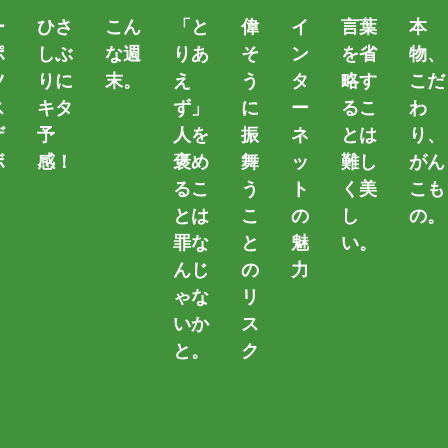
ー
ひさ
こん
「と
偉
イ
言葉
本
ポ
しぶ
な週
りあ
そ
ン
を省
物、
ツ
りに
末。
え
う
タ
略す
こだ
ス
キタ
ず」
に
ー
るこ
わ
ザ
予
人を
振
ネ
とは
り、
ボ
感！
褒め
舞
ッ
難し
がん
るこ
う
ト
く美
こも
。
とは
こ
の
し
の。
罪な
と
魅
い。
んじ
の
力
ゃな
リ
カテゴリー
いか
ス
と。
ク