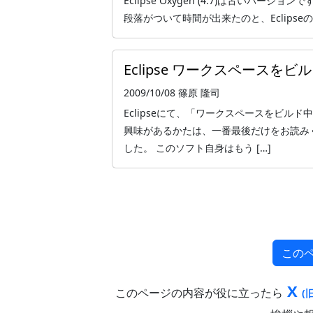
Eclipse Oxygen (4.7)は古いバ
段落がついて時間が出来たのと、Eclipseの最新
Eclipse ワークスペースを
2009/10/08
篠原 隆司
Eclipseにて、「ワークスペースをビル
興味があるかたは、一番最後だけをお読み
した。 このソフト自身はもう […]
この
X
このページの内容が役に立ったら
(旧