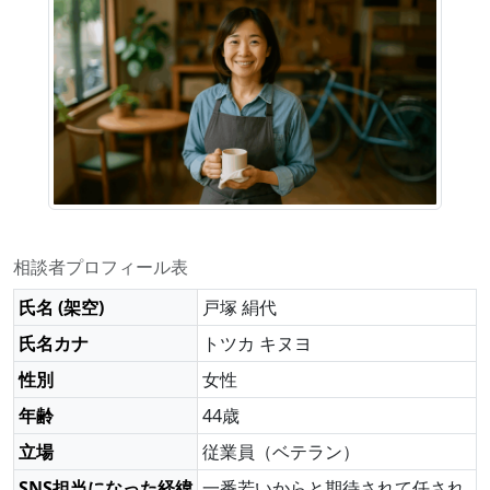
相談者プロフィール表
氏名 (架空)
戸塚 絹代
氏名カナ
トツカ キヌヨ
性別
女性
年齢
44歳
立場
従業員（ベテラン）
SNS担当になった経緯
一番若いからと期待されて任され