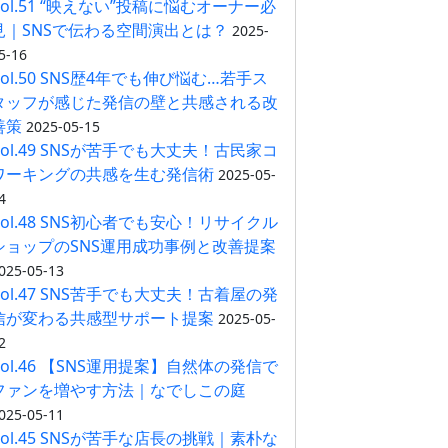
Vol.51 “映えない”投稿に悩むオーナー必
見｜SNSで伝わる空間演出とは？
2025-
5-16
Vol.50 SNS歴4年でも伸び悩む…若手ス
タッフが感じた発信の壁と共感される改
善策
2025-05-15
Vol.49 SNSが苦手でも大丈夫！古民家コ
ワーキングの共感を生む発信術
2025-05-
4
Vol.48 SNS初心者でも安心！リサイクル
ショップのSNS運用成功事例と改善提案
025-05-13
Vol.47 SNS苦手でも大丈夫！古着屋の発
信が変わる共感型サポート提案
2025-05-
2
Vol.46 【SNS運用提案】自然体の発信で
ファンを増やす方法｜なでしこの庭
025-05-11
Vol.45 SNSが苦手な店長の挑戦｜素朴な