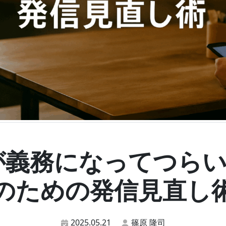
SNSが義務になってつ
のための発信見直し
2025.05.21
篠原 隆司