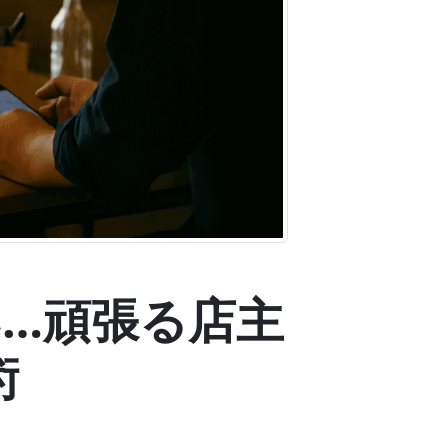
らい…頑張る店主
術