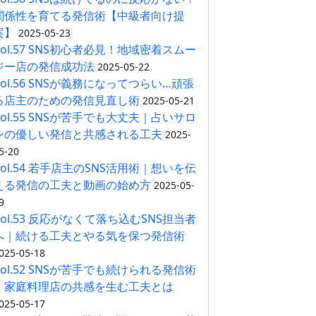
関係性を育てる発信術【中級者向け提
案】
2025-05-23
Vol.57 SNS初心者必見！地域密着スムー
ジー店の発信成功法
2025-05-22
Vol.56 SNSが義務になってつらい…頑張
る店主のための発信見直し術
2025-05-21
Vol.55 SNSが苦手でも大丈夫｜占いサロ
ンの優しい発信と共感される工夫
2025-
5-20
Vol.54 若手店主のSNS活用術｜想いを伝
える発信の工夫と動画の始め方
2025-05-
9
Vol.53 反応がなくて落ち込むSNS担当者
へ｜続ける工夫とやる気を保つ発信術
025-05-18
Vol.52 SNSが苦手でも続けられる発信術
｜家庭料理店の共感を生む工夫とは
025-05-17