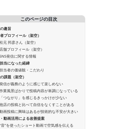
このページの目次
画の趣旨
談者プロフィール（架空）
松元 邦彦さん（架空）
店舗プロフィール（架空）
SNS発信に関する情報
S担当になった経緯
担当者の価値観・こだわり
状の課題（架空）
発信が義務のように感じて楽しめない
作業風景ばかりで投稿内容が単調になっている
「つながり」を感じるきっかけが少ない
他店の投稿と比べて自信をなくすことがある
動画投稿に興味はあるが技術的な不安が大きい
S・動画活用による改善提案
“音”を使ったショート動画で空気感を伝える