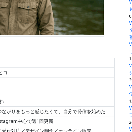
0
1
ヒコ
2
1
営）
つながりをもっと感じたくて、自分で発信を始めた
nstagram中心で週1回更新
2
／受付対応／デザイン制作／オンライン販売