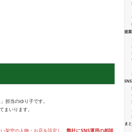
提
SN
案」担当のゆり子です。
してまいります。
ま
ない架空の人物・お店を設定し、
弊社にSNS運用の相談