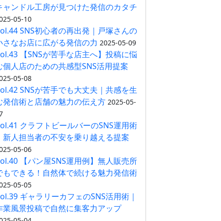
キャンドル工房が見つけた発信のカタチ
025-05-10
Vol.44 SNS初心者の再出発｜戸塚さんの
小さなお店に広がる発信の力
2025-05-09
Vol.43 【SNSが苦手な店主へ】投稿に悩
む個人店のための共感型SNS活用提案
025-05-08
Vol.42 SNSが苦手でも大丈夫｜共感を生
む発信術と店舗の魅力の伝え方
2025-05-
7
Vol.41 クラフトビールバーのSNS運用術
｜新人担当者の不安を乗り越える提案
025-05-06
Vol.40 【パン屋SNS運用例】無人販売所
でもできる！自然体で続ける魅力発信術
025-05-05
Vol.39 ギャラリーカフェのSNS活用術｜
作業風景投稿で自然に集客力アップ
025-05-04