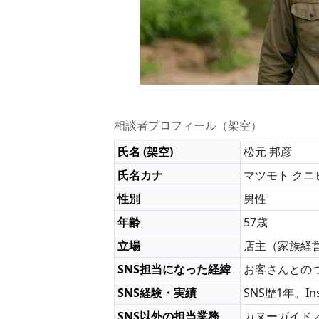
相談者プロフィール（架空）
氏名 (架空)
松元 邦彦
氏名カナ
マツモト クニ
性別
男性
年齢
57歳
立場
店主（家族経
SNS担当になった経緯
お客さんとの
SNS経験・実績
SNS歴1年。I
SNS以外の担当業務
カヌーガイド