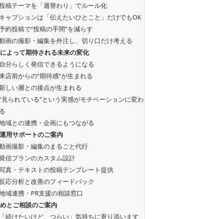
投稿テーマを「週替わり」でルール化
キャプションは「伝えたいひとこと」だけでもOK
予約投稿で“投稿の手間”を減らす
動画の撮影・編集を外注し、切り口だけ考える
案によって期待される未来の変化
自分らしく発信できるようになる
来店前からの“期待感”が生まれる
新しい層との接点が生まれる
“見られている”という実感がモチベーションに変わ
る
地域との連携・企画にもつながる
S運用サポートのご案内
動画撮影・編集のまるごと代行
発信プランのカスタム設計
写真・テキストの投稿テンプレート提供
反応分析と改善のフィードバック
地域連携・PR支援の相談窓口
とめとご相談のご案内
「続けたいけど、つらい」気持ちに寄り添います