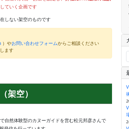
していく企画です
在しない架空のものです
m
）や
お問い合わせフォーム
からご相談ください
たします
（架空）
2
で自然体験型のカヌーガイドを営む松元邦彦さんで
2
情報発信を行っています。