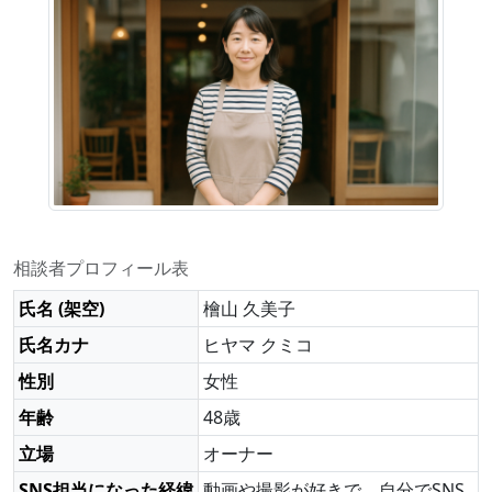
相談者プロフィール表
氏名 (架空)
檜山 久美子
氏名カナ
ヒヤマ クミコ
性別
女性
年齢
48歳
立場
オーナー
SNS担当になった経緯
動画や撮影が好きで、自分でSNS