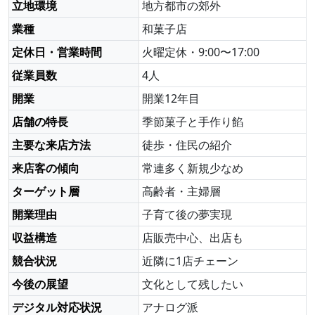
立地環境
地方都市の郊外
業種
和菓子店
定休日・営業時間
火曜定休・9:00〜17:00
従業員数
4人
開業
開業12年目
店舗の特長
季節菓子と手作り餡
主要な来店方法
徒歩・住民の紹介
来店客の傾向
常連多く新規少なめ
ターゲット層
高齢者・主婦層
開業理由
子育て後の夢実現
収益構造
店販売中心、出店も
競合状況
近隣に1店チェーン
今後の展望
文化として残したい
デジタル対応状況
アナログ派