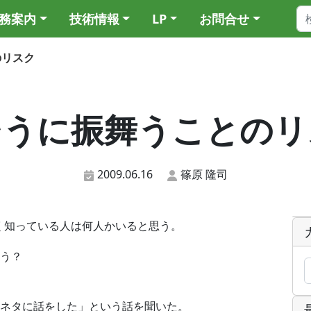
務案内
技術情報
LP
お問合せ
のリスク
そうに振舞うことのリ
2009.06.16
篠原 隆司
く知っている人は何人かいると思う。
う？
ネタに話をした」という話を聞いた。