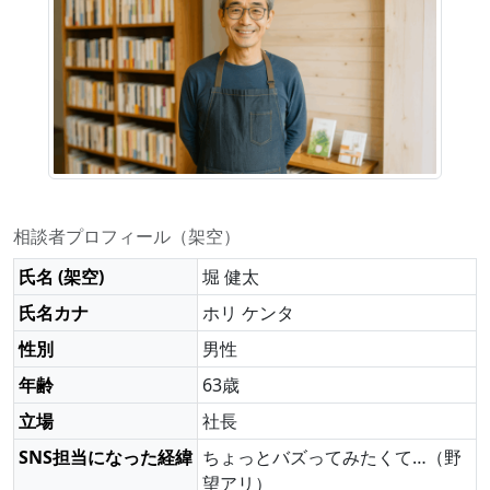
相談者プロフィール（架空）
氏名 (架空)
堀 健太
氏名カナ
ホリ ケンタ
性別
男性
年齢
63歳
立場
社長
SNS担当になった経緯
ちょっとバズってみたくて…（野
望アリ）