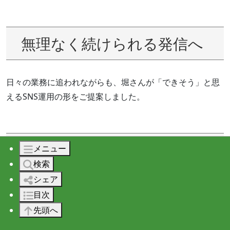
無理なく続けられる発信へ
日々の業務に追われながらも、堀さんが「できそう」と思
えるSNS運用の形をご提案しました。
自分らしい発信の再構築
メニュー
検索
シェア
自然光や店の静けさを活かした投稿で、“らしさ”を失わず
目次
に発信を強化できる道筋を描いています。
先頭へ