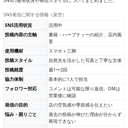
SNSの運用状況や発信スタイルについてまとめました。
SNS発信に関する情報（架空）
SNS活用状況
活用中
投稿内容の主軸
書籍・ハーブティーの紹介、店内風
景
使用機材
スマホ＋三脚
投稿スタイル
自然光を活かした写真と丁寧な文体
投稿頻度
週1〜2回
協力体制
基本的に1人で担当
フォロワー対応
コメントは可能な限り返信、DMは
営業後に確認
発信の目的
店の空気感や季節感を伝えたい
悩み・困りごと
過去の投稿が伸びた理由が分からず
再現できない