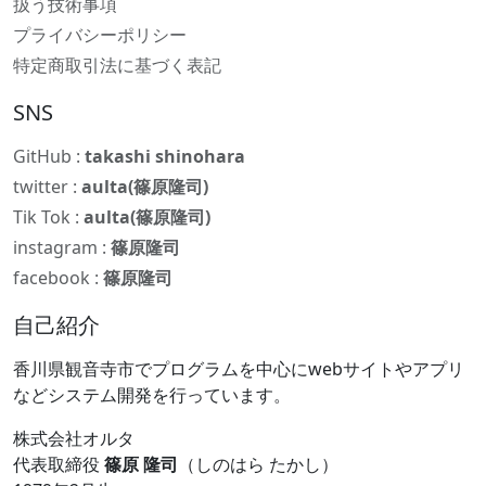
扱う技術事項
プライバシーポリシー
特定商取引法に基づく表記
SNS
GitHub :
takashi shinohara
twitter :
aulta(篠原隆司)
Tik Tok :
aulta(篠原隆司)
instagram :
篠原隆司
facebook :
篠原隆司
自己紹介
香川県観音寺市でプログラムを中心にwebサイトやアプリ
などシステム開発を行っています。
株式会社オルタ
代表取締役
篠原 隆司
（しのはら たかし）