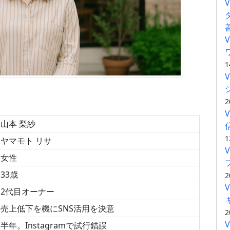
1
2
山本 梨紗
1
ヤマモト リサ
女性
33歳
2
2代目オーナー
売上低下を機にSNS活用を決意
2
半年。Instagramで試行錯誤