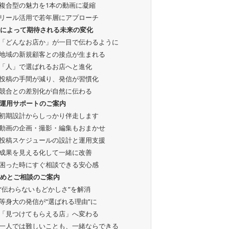
複合型の魅力を1本の動画に凝縮
リール活用で若年層にアプローチ
案によって期待される未来の変化
「どんなお店か」が一目で伝わるように
地域の新規顧客との接点が生まれる
「人」で選ばれるお店へと進化
投稿の手間が減り、発信が習慣化
競合との差別化が自然に伝わる
S運用サポートのご案内
初期設計からしっかり伴走します
動画の企画・撮影・編集もおまかせ
投稿スケジュールの設計と運用支援
成果を見える化して一緒に改善
困った時にすぐ相談できる安心感
とめとご相談のご案内
“伝わらないもどかしさ”を解消
等身大の発信が“選ばれる理由”に
「見つけてもらえる店」へ変わる
一人では難しいことも、一緒ならできる