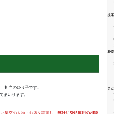
提
SN
案」担当のゆり子です。
ま
してまいります。
ない架空の人物・お店を設定し、
弊社にSNS運用の相談