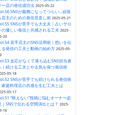
ジー店の発信成功法
2025-05-22
Vol.56 SNSが義務になってつらい…頑張
る店主のための発信見直し術
2025-05-21
Vol.55 SNSが苦手でも大丈夫｜占いサロ
ンの優しい発信と共感される工夫
2025-
5-20
Vol.54 若手店主のSNS活用術｜想いを伝
える発信の工夫と動画の始め方
2025-05-
9
Vol.53 反応がなくて落ち込むSNS担当者
へ｜続ける工夫とやる気を保つ発信術
025-05-18
Vol.52 SNSが苦手でも続けられる発信術
｜家庭料理店の共感を生む工夫とは
025-05-17
Vol.51 “映えない”投稿に悩むオーナー必
見｜SNSで伝わる空間演出とは？
2025-
5-16