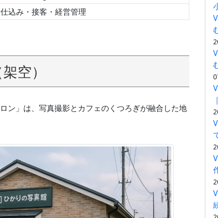
仕込み・接客・経営管理
2
（架空）
0
ロン」は、写真撮影とカフェのくつろぎが融合した地
2
2
2
2