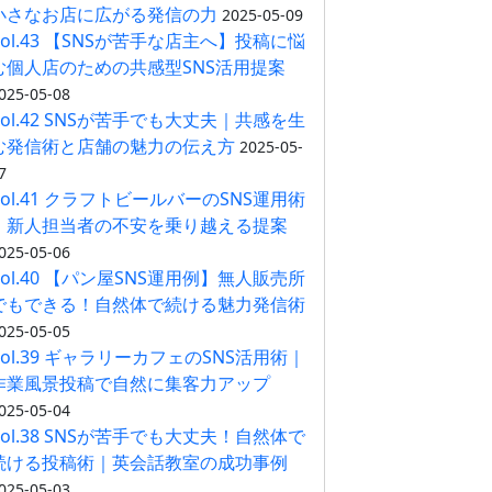
小さなお店に広がる発信の力
2025-05-09
Vol.43 【SNSが苦手な店主へ】投稿に悩
む個人店のための共感型SNS活用提案
025-05-08
Vol.42 SNSが苦手でも大丈夫｜共感を生
む発信術と店舗の魅力の伝え方
2025-05-
7
Vol.41 クラフトビールバーのSNS運用術
｜新人担当者の不安を乗り越える提案
025-05-06
Vol.40 【パン屋SNS運用例】無人販売所
でもできる！自然体で続ける魅力発信術
025-05-05
Vol.39 ギャラリーカフェのSNS活用術｜
作業風景投稿で自然に集客力アップ
025-05-04
Vol.38 SNSが苦手でも大丈夫！自然体で
続ける投稿術｜英会話教室の成功事例
025-05-03