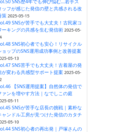
Vol.50 SNS歴4年でも伸び悩む…若手ス
タッフが感じた発信の壁と共感される改
善策
2025-05-15
Vol.49 SNSが苦手でも大丈夫！古民家コ
ワーキングの共感を生む発信術
2025-05-
4
Vol.48 SNS初心者でも安心！リサイクル
ショップのSNS運用成功事例と改善提案
025-05-13
Vol.47 SNS苦手でも大丈夫！古着屋の発
信が変わる共感型サポート提案
2025-05-
2
Vol.46 【SNS運用提案】自然体の発信で
ファンを増やす方法｜なでしこの庭
025-05-11
Vol.45 SNSが苦手な店長の挑戦｜素朴な
キャンドル工房が見つけた発信のカタチ
025-05-10
Vol.44 SNS初心者の再出発｜戸塚さんの