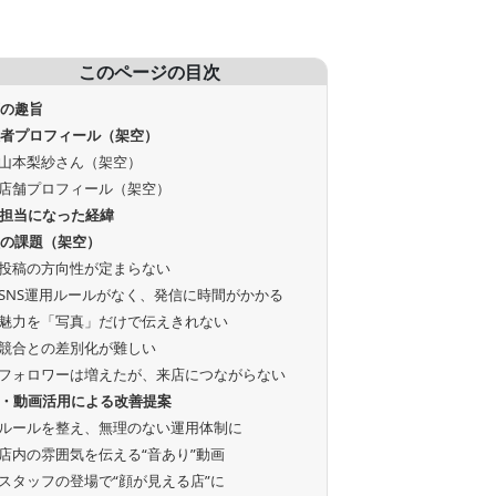
このページの目次
画の趣旨
談者プロフィール（架空）
山本梨紗さん（架空）
店舗プロフィール（架空）
S担当になった経緯
状の課題（架空）
投稿の方向性が定まらない
SNS運用ルールがなく、発信に時間がかかる
魅力を「写真」だけで伝えきれない
競合との差別化が難しい
フォロワーは増えたが、来店につながらない
S・動画活用による改善提案
ルールを整え、無理のない運用体制に
店内の雰囲気を伝える“音あり”動画
スタッフの登場で“顔が見える店”に