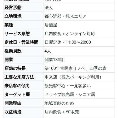
経営形態
法人
立地環境
都心近郊・観光エリア
業種
居酒屋
サービス形態
店内飲食＋オンライン対応
定休日・営業時間
日曜定休・11:00〜20:00
従業員数
4人
開業
開業18年目
店舗の特長
築100年古民家リノベ、四季の庭
主要な来店方法
車来店（観光パーキング利用）
来店客の傾向
観光客中心・一見客多い
ターゲット層
ドライブ観光層・シニア層
開業理由
地域貢献のため
収益構造
店内飲食＋EC販売