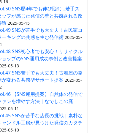
5-16
Vol.50 SNS歴4年でも伸び悩む…若手ス
タッフが感じた発信の壁と共感される改
善策
2025-05-15
Vol.49 SNSが苦手でも大丈夫！古民家コ
ワーキングの共感を生む発信術
2025-05-
4
Vol.48 SNS初心者でも安心！リサイクル
ショップのSNS運用成功事例と改善提案
025-05-13
Vol.47 SNS苦手でも大丈夫！古着屋の発
信が変わる共感型サポート提案
2025-05-
2
Vol.46 【SNS運用提案】自然体の発信で
ファンを増やす方法｜なでしこの庭
025-05-11
Vol.45 SNSが苦手な店長の挑戦｜素朴な
キャンドル工房が見つけた発信のカタチ
025-05-10