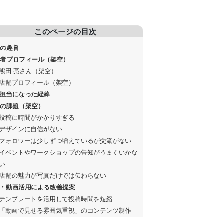
このページの目次
画の趣旨
談者プロフィール（架空）
熊田 亮さん（架空）
店舗プロフィール（架空）
S担当になった経緯
状の課題（架空）
投稿に時間がかかりすぎる
デザインに自信がない
フォロワーは少しずつ増えているが交流がない
イベントやワークショップの告知がうまくいかな
い
店舗の魅力が写真だけでは伝わらない
S・動画活用による改善提案
テンプレートを活用して投稿時間を短縮
「動画で見せる雰囲気重視」のコンテンツ制作