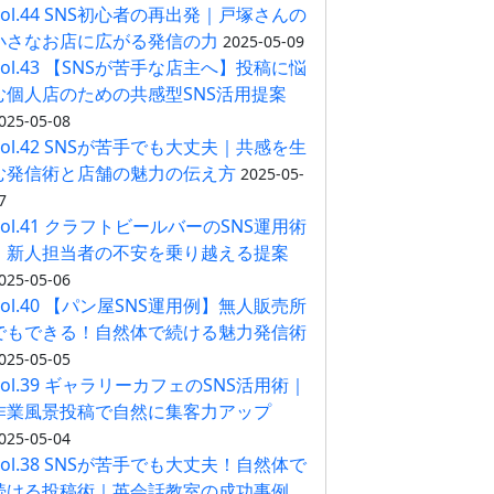
Vol.44 SNS初心者の再出発｜戸塚さんの
小さなお店に広がる発信の力
2025-05-09
Vol.43 【SNSが苦手な店主へ】投稿に悩
む個人店のための共感型SNS活用提案
025-05-08
Vol.42 SNSが苦手でも大丈夫｜共感を生
む発信術と店舗の魅力の伝え方
2025-05-
7
Vol.41 クラフトビールバーのSNS運用術
｜新人担当者の不安を乗り越える提案
025-05-06
Vol.40 【パン屋SNS運用例】無人販売所
でもできる！自然体で続ける魅力発信術
025-05-05
Vol.39 ギャラリーカフェのSNS活用術｜
作業風景投稿で自然に集客力アップ
025-05-04
Vol.38 SNSが苦手でも大丈夫！自然体で
続ける投稿術｜英会話教室の成功事例