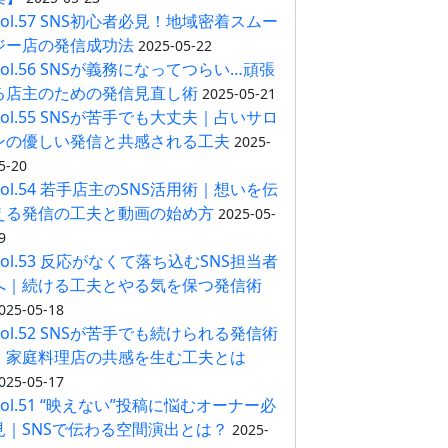
Vol.57 SNS初心者必見！地域密着スムー
ジー店の発信成功法
2025-05-22
Vol.56 SNSが義務になってつらい…頑張
る店主のための発信見直し術
2025-05-21
Vol.55 SNSが苦手でも大丈夫｜占いサロ
ンの優しい発信と共感される工夫
2025-
5-20
Vol.54 若手店主のSNS活用術｜想いを伝
える発信の工夫と動画の始め方
2025-05-
9
Vol.53 反応がなくて落ち込むSNS担当者
へ｜続ける工夫とやる気を保つ発信術
025-05-18
Vol.52 SNSが苦手でも続けられる発信術
｜家庭料理店の共感を生む工夫とは
025-05-17
Vol.51 “映えない”投稿に悩むオーナー必
見｜SNSで伝わる空間演出とは？
2025-