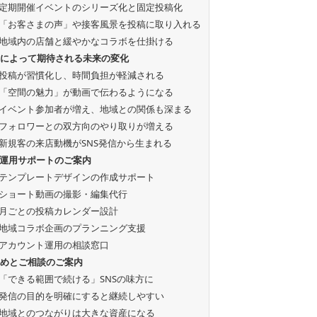
定期開催イベントのシリーズ化と固定投稿化
「お客さまの声」や接客風景を投稿に取り入れる
地域内の店舗と緩やかなコラボを仕掛ける
案によって期待される未来の変化
投稿が習慣化し、時間負担が軽減される
「空間の魅力」が動画で伝わるようになる
イベント参加者が増え、地域との関係も深まる
フォロワーとの双方向のやり取りが増える
新規客の来店動機がSNS発信から生まれる
S運用サポートのご案内
テンプレートデザインの作成サポート
ショート動画の撮影・編集代行
月ごとの投稿カレンダー設計
地域コラボ企画のプランニング支援
アカウント運用の相談窓口
とめとご相談のご案内
「できる範囲で続ける」SNSの味方に
発信の目的を明確にすると継続しやすい
地域とのつながりは大きな資産になる