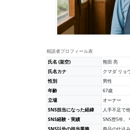
相談者プロフィール表
氏名 (架空)
熊田 亮
氏名カナ
クマダ リョ
性別
男性
年齢
67歳
立場
オーナー
SNS担当になった経緯
人手不足で
SNS経験・実績
SNS歴5年
SNS以外の担当業務
商品の仕込