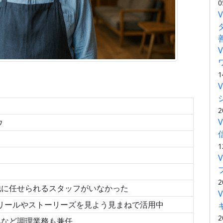
0
1
2
ウ
1
2
他に任せられるスタッフがいなかった
。リールやストーリーズを見よう見まねで活用中
2
みなど調理業務も兼任