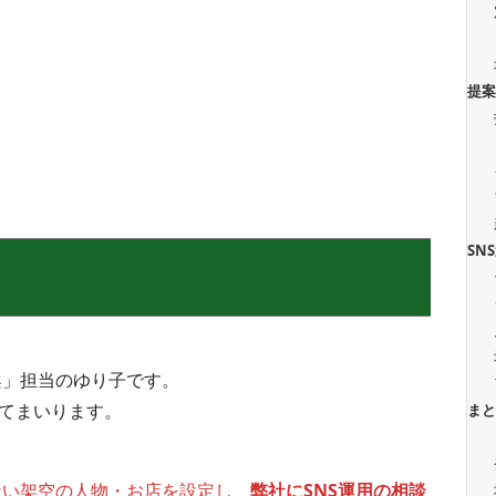
提
SN
案」担当のゆり子です。
してまいります。
ま
ない架空の人物・お店を設定し、
弊社にSNS運用の相談