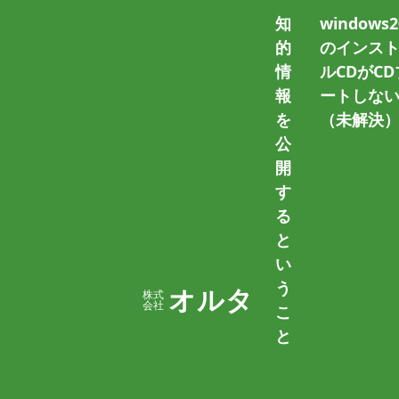
知
windows2
的
のインス
情
ルCDがCD
ホーム
PHPをWindowsにインスト
報
ートしな
を
（未解決
公
PHP
開
す
る
と
い
WindowsにPHP8.3.7を
う
オルタ
株式
会社
こ
2024/05/10
篠原 隆司
と
「Windows11開発環境の構築ガイド : PHP
ンストールする手順について進めていきま
環 […]