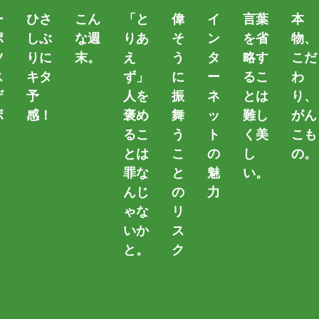
ー
ひさ
こん
「と
偉
イ
言葉
本
ポ
しぶ
な週
りあ
そ
ン
を省
物、
ツ
りに
末。
え
う
タ
略す
こだ
ス
キタ
ず」
に
ー
るこ
わ
ザ
予
人を
振
ネ
とは
り、
ボ
感！
褒め
舞
ッ
難し
がん
ストール
るこ
う
ト
く美
こも
。
とは
こ
の
し
の。
罪な
と
魅
い。
んじ
の
力
ゃな
リ
カテゴリー
いか
ス
と。
ク