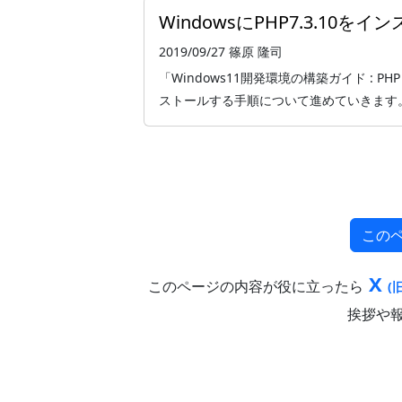
WindowsにPHP7.3.10を
2019/09/27
篠原 隆司
「Windows11開発環境の構築ガイド : PHP
ストールする手順について進めていきます。 本記事
この
X
このページの内容が役に立ったら
(旧
挨拶や