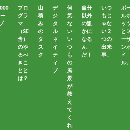
000
プロ
山
デ
何
自分
いつ
ポ
トー
グラ
積
ジ
気
以外
もじ
ル
ブ
マ
み
タ
な
の誰
ゃな
ッ
ール
い
（SE
の
ル
い
かに
い２
と
）
含）
タ
ネ
い
なる
つの
ー
のや
ス
イ
つ
ん
出来
ン
をWindowsにイン
るべ
ク
テ
も
だ！
事。
イ
きこ
ィ
の
ル
～ タグ一覧 ～
とと
ブ
風
は？
景
が
インストールする方法
教
え
て
 / WEBアプリ開発 編」今回はPHP8.3.7をWindows11にイ
く
す。 本記事は開発環境での用途を前提としています。本番
れ