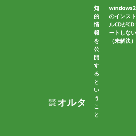
知
windows2
的
のインス
情
ルCDがCD
ホーム
OSをインストール
報
ートしな
を
（未解決
公
開
す
る
と
い
Windows10のプロダクトキ
う
オルタ
株式
会社
こ
2021/01/06
篠原 隆司
と
Windows10をインストールするのに必
す。 私自身としても既に10個以上のWindow
す。 なぜ […]