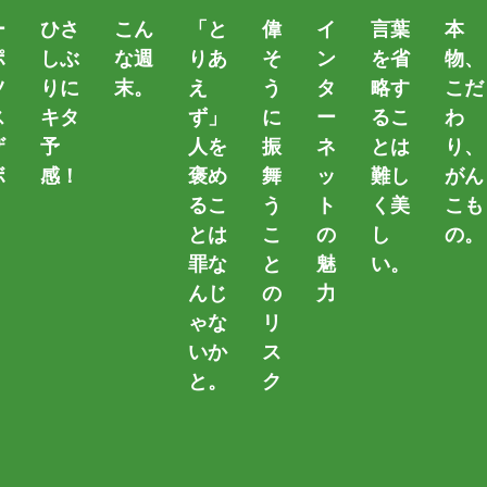
ー
ひさ
こん
「と
偉
イ
言葉
本
ポ
しぶ
な週
りあ
そ
ン
を省
物、
ツ
りに
末。
え
う
タ
略す
こだ
ス
キタ
ず」
に
ー
るこ
わ
ザ
予
人を
振
ネ
とは
り、
ボ
感！
褒め
舞
ッ
難し
がん
るこ
う
ト
く美
こも
。
とは
こ
の
し
の。
罪な
と
魅
い。
んじ
の
力
ゃな
リ
カテゴリー
いか
ス
と。
ク