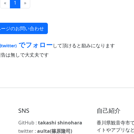
«
1
»
ページのお問い合わせ
でフォロー
して頂けると励みになります
twitter)
報告は無しで大丈夫です
SNS
自己紹介
GitHub :
takashi shinohara
香川県観音寺市で
イトやアプリな
twitter :
aulta(篠原隆司)