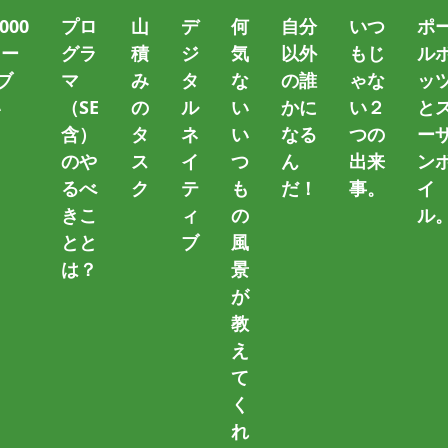
000
プロ
山
デ
何
自分
いつ
ポ
トー
グラ
積
ジ
気
以外
もじ
ル
ブ
マ
み
タ
な
の誰
ゃな
ッ
い
（SE
の
ル
い
かに
い２
と
）
含）
タ
ネ
い
なる
つの
ー
のや
ス
イ
つ
ん
出来
ン
OSをインストール
るべ
ク
テ
も
だ！
事。
イ
きこ
ィ
の
ル
～ タグ一覧 ～
とと
ブ
風
は？
景
が
ーをAmazonで購入する
教
え
て
要なプロダクトキーは、Amazonで購入するのがオススメで
く
s10プロダクトキーをAmazon.co.jpにて購入していま
れ