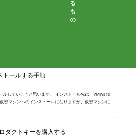
る
も
10にVMwareToolsをインストール
の
を作って、OSをインストールしたら終わり。と思っていませ
想マシンと実機マシンを行き来するのが手間だったり、何か
 をインストールする手順
インストールしていこうと思います。 インストール先は、VMware
回は仮想マシンへのインストールになりますが、仮想マシンに
・プロダクトキーを購入する