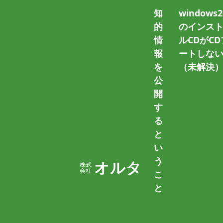
知
windows2
的
のインス
情
ルCDがCD
ホーム
VMwarePlayer
報
ートしな
を
（未解決
公
開
す
る
と
い
VMware Player / VMware 
う
オルタ
株式
会社
こ
2011/04/02
篠原 隆司
と
開発用や実験用に、普段お使いのコンピュ
ページの内容は、VPSや専用サーバでは不要で
ュータに仮想化環境を作 […]