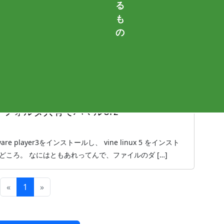
る
も
部ネットワークに繋がらない問題。
の
クに繋がらない問題が解決したのでまとめます。 外部ネットワー
XP Pro sp3 １．vmware player3.0に […]
5導入！フォルダ共有でハマルorz
player3をインストールし、 vine linux 5 をインスト
ハマリどころ。 なにはともあれってんで、ファイルのダ […]
«
1
»