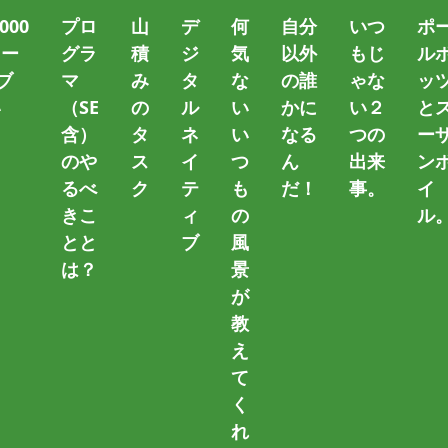
000
プロ
山
デ
何
自分
いつ
ポ
トー
グラ
積
ジ
気
以外
もじ
ル
ブ
マ
み
タ
な
の誰
ゃな
ッ
い
（SE
の
ル
い
かに
い２
と
）
含）
タ
ネ
い
なる
つの
ー
のや
ス
イ
つ
ん
出来
ン
VMwarePlayer
るべ
ク
テ
も
だ！
事。
イ
きこ
ィ
の
ル
～ タグ一覧 ～
とと
ブ
風
は？
景
が
Fusionを準備する
教
え
て
ータを仮想化して、新しいOSをインストールします。 この
く
す。 VMwareとは？ VMwareとは、お手持ちのコンピ
れ