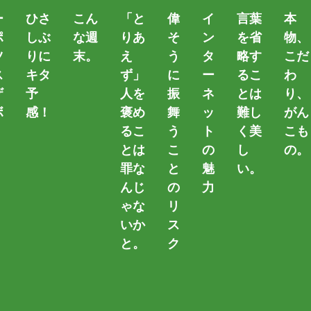
ー
ひさ
こん
「と
偉
イ
言葉
本
ポ
しぶ
な週
りあ
そ
ン
を省
物、
ツ
りに
末。
え
う
タ
略す
こだ
ス
キタ
ず」
に
ー
るこ
わ
ザ
予
人を
振
ネ
とは
り、
ボ
感！
褒め
舞
ッ
難し
がん
るこ
う
ト
く美
こも
。
とは
こ
の
し
の。
罪な
と
魅
い。
んじ
の
力
ゃな
リ
カテゴリー
いか
ス
と。
ク