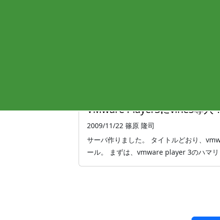
VMware Playerで、外
2010/02/19
篠原 隆司
VMwarePlayerで、外部ネットワー
クに繋がらなくなった経緯 ホストOS ： windows 
VMware Player3にvine
2009/11/22
篠原 隆司
サーバ作りました。 タイトルどおり、vmware 
ール。 まずは、vmware player 3の