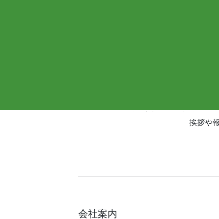
字」「アルファベット」「数字」 これ […]
この
X
このページの内容が役に立ったら
(旧
挨拶や
会社案内