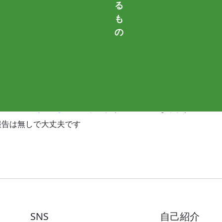
る
も
の
«
1
»
ページのお問い合わせ
でフォロー
して頂けると励みになります
twitter)
報告は無しで大丈夫です
SNS
自己紹介