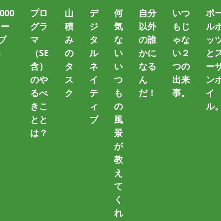
000
プロ
山
デ
何
自分
いつ
ポ
トー
グラ
積
ジ
気
以外
もじ
ル
ブ
マ
み
タ
な
の誰
ゃな
ッ
い
（SE
の
ル
い
かに
い２
と
）
含）
タ
ネ
い
なる
つの
ー
のや
ス
イ
つ
ん
出来
ン
カタカナ
るべ
ク
テ
も
だ！
事。
イ
きこ
ィ
の
ル
～ タグ一覧 ～
とと
ブ
風
は？
景
が
、漢字、アルファベット、数字以外か判定す
教
え
て
く
・・・。 ユーザーが入力した文字に、記号や見えない文字
れ
ックします。 つまり・・・「ひらがな」「カタカナ」「漢