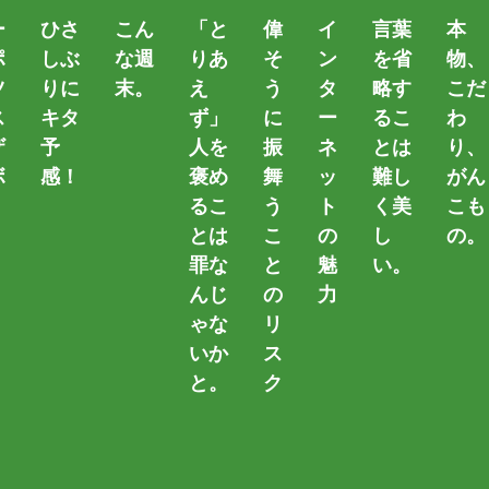
ー
ひさ
こん
「と
偉
イ
言葉
本
ポ
しぶ
な週
りあ
そ
ン
を省
物、
ツ
りに
末。
え
う
タ
略す
こだ
ス
キタ
ず」
に
ー
るこ
わ
ザ
予
人を
振
ネ
とは
り、
ボ
感！
褒め
舞
ッ
難し
がん
るこ
う
ト
く美
こも
。
とは
こ
の
し
の。
罪な
と
魅
い。
んじ
の
力
ゃな
リ
カテゴリー
いか
ス
と。
ク