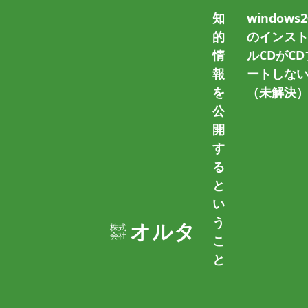
知
windows2
的
のインス
情
ルCDがCD
ホーム
カタカナ
報
ートしな
を
（未解決
公
開
す
る
と
い
[PHP]文字が、かな、カナ
う
オルタ
株式
会社
る
こ
と
2009/08/02
篠原 隆司
たとえば、登録フォームの「名前」欄とか
など、適さない文字が含まれているかチェ