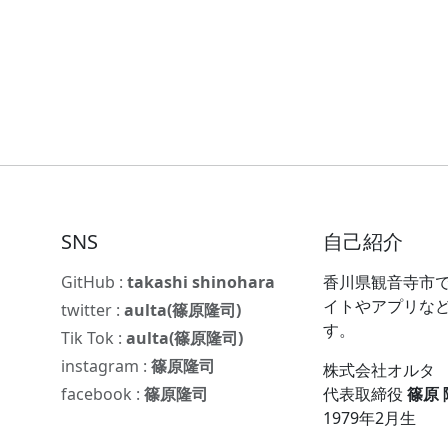
SNS
自己紹介
GitHub :
takashi shinohara
香川県観音寺市で
イトやアプリな
twitter :
aulta(篠原隆司)
す。
Tik Tok :
aulta(篠原隆司)
instagram :
篠原隆司
株式会社オルタ
facebook :
篠原隆司
代表取締役
篠原
1979年2月生