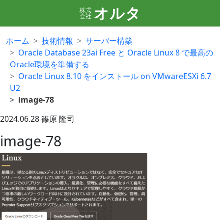
オルタ
株式
会社
ホーム
技術情報
サーバー構築
Oracle Database 23ai Free と Oracle Linux 8 で最高の
Oracle環境を準備する
Oracle Linux 8.10 をインストール on VMwareESXi 6.7
U2
image-78
2024.06.28
篠原 隆司
image-78