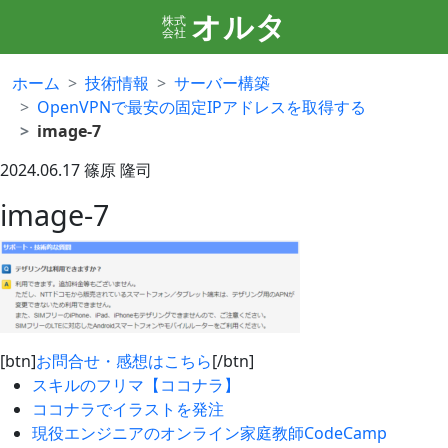
オルタ
株式
会社
ホーム
技術情報
サーバー構築
OpenVPNで最安の固定IPアドレスを取得する
image-7
2024.06.17
篠原 隆司
image-7
[btn]
お問合せ・感想はこちら
[/btn]
スキルのフリマ【ココナラ】
ココナラでイラストを発注
現役エンジニアのオンライン家庭教師CodeCamp