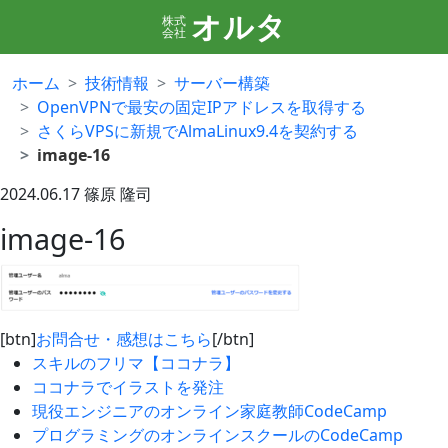
オルタ
株式
会社
ホーム
技術情報
サーバー構築
OpenVPNで最安の固定IPアドレスを取得する
さくらVPSに新規でAlmaLinux9.4を契約する
image-16
2024.06.17
篠原 隆司
image-16
[btn]
お問合せ・感想はこちら
[/btn]
スキルのフリマ【ココナラ】
ココナラでイラストを発注
現役エンジニアのオンライン家庭教師CodeCamp
プログラミングのオンラインスクールのCodeCamp