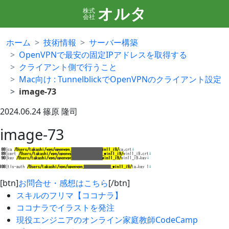
オルタ
株式
会社
ホーム
技術情報
サーバー構築
OpenVPNで最安の固定IPアドレスを取得する
クライアント側で行うこと
Mac向け : TunnelblickでOpenVPNのクライアント設定
image-73
2024.06.24
篠原 隆司
image-73
[btn]
お問合せ・感想はこちら
[/btn]
スキルのフリマ【ココナラ】
ココナラでイラストを発注
現役エンジニアのオンライン家庭教師CodeCamp