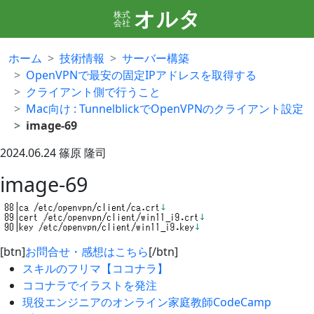
オルタ
株式
会社
ホーム
技術情報
サーバー構築
OpenVPNで最安の固定IPアドレスを取得する
クライアント側で行うこと
Mac向け : TunnelblickでOpenVPNのクライアント設定
image-69
2024.06.24
篠原 隆司
image-69
[btn]
お問合せ・感想はこちら
[/btn]
スキルのフリマ【ココナラ】
ココナラでイラストを発注
現役エンジニアのオンライン家庭教師CodeCamp