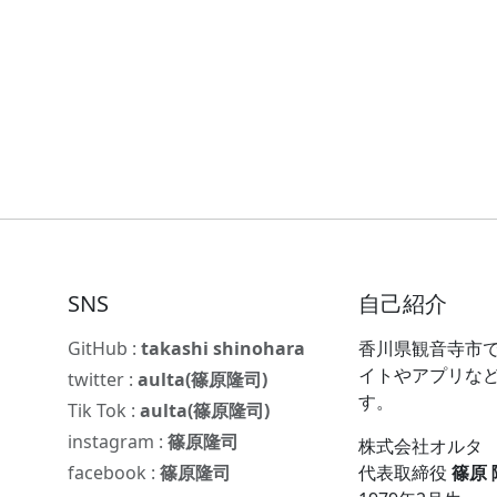
SNS
自己紹介
GitHub :
takashi shinohara
香川県観音寺市で
イトやアプリな
twitter :
aulta(篠原隆司)
す。
Tik Tok :
aulta(篠原隆司)
instagram :
篠原隆司
株式会社オルタ
facebook :
篠原隆司
代表取締役
篠原