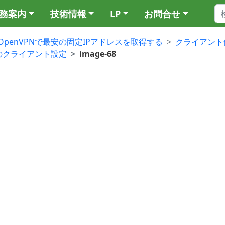
務案内
技術情報
LP
お問合せ
OpenVPNで最安の固定IPアドレスを取得する
クライアント
nVPNのクライアント設定
image-68