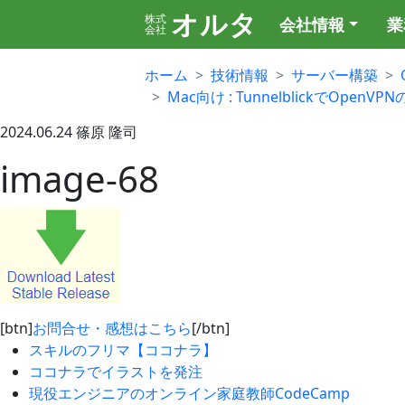
オルタ
株式
会社情報
業
会社
ホーム
技術情報
サーバー構築
Mac向け : TunnelblickでOpe
2024.06.24
篠原 隆司
image-68
[btn]
お問合せ・感想はこちら
[/btn]
スキルのフリマ【ココナラ】
ココナラでイラストを発注
現役エンジニアのオンライン家庭教師CodeCamp