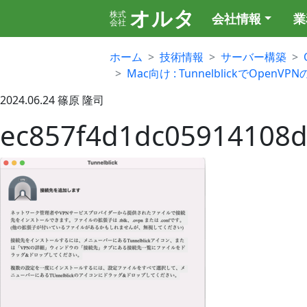
オルタ
株式
会社情報
業
会社
ホーム
技術情報
サーバー構築
Mac向け : TunnelblickでOpe
2024.06.24
篠原 隆司
ec857f4d1dc05914108