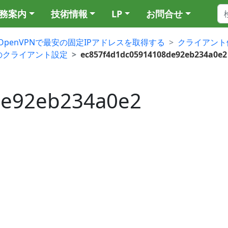
務案内
技術情報
LP
お問合せ
OpenVPNで最安の固定IPアドレスを取得する
クライアント
nVPNのクライアント設定
ec857f4d1dc05914108de92eb234a0e2
de92eb234a0e2