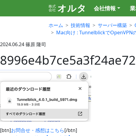
オルタ
株式
会社情報
業
会社
ホーム
技術情報
サーバー構築
Mac向け : TunnelblickでOpe
2024.06.24
篠原 隆司
8996e4b7ce5a3f24ae7
[btn]
お問合せ・感想はこちら
[/btn]