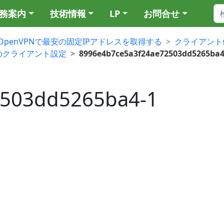
務案内
技術情報
LP
お問合せ
OpenVPNで最安の固定IPアドレスを取得する
クライアント
nVPNのクライアント設定
8996e4b7ce5a3f24ae72503dd5265ba4
2503dd5265ba4-1