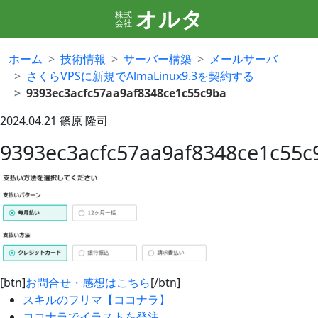
オルタ
株式
会社
ホーム
技術情報
サーバー構築
メールサーバ
さくらVPSに新規でAlmaLinux9.3を契約する
9393ec3acfc57aa9af8348ce1c55c9ba
2024.04.21
篠原 隆司
9393ec3acfc57aa9af8348ce1c55c
[btn]
お問合せ・感想はこちら
[/btn]
スキルのフリマ【ココナラ】
ココナラでイラストを発注