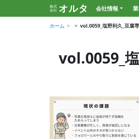
オルタ
株式
会社情報
業
会社
ホーム
vol.0059_塩野利久_豆
vol.005