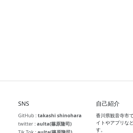
SNS
自己紹介
GitHub :
takashi shinohara
香川県観音寺市で
イトやアプリな
twitter :
aulta(篠原隆司)
す。
Tik Tok :
aulta(篠原隆司)