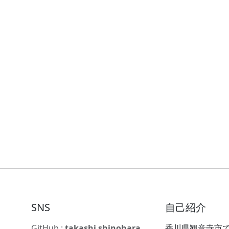
SNS
自己紹介
GitHub :
takashi shinohara
香川県観音寺市で