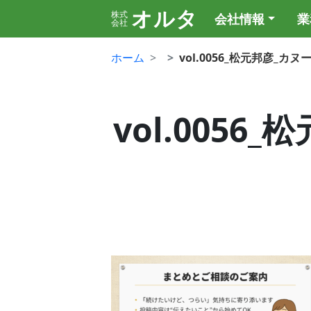
オルタ
株式
会社情報
業
会社
ホーム
vol.0056_松元邦彦_
vol.005