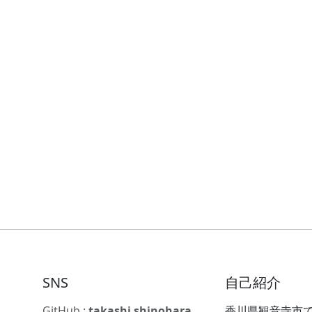
SNS
自己紹介
GitHub :
takashi shinohara
香川県観音寺市で