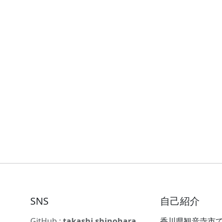
SNS
自己紹介
GitHub :
takashi shinohara
香川県観音寺市で