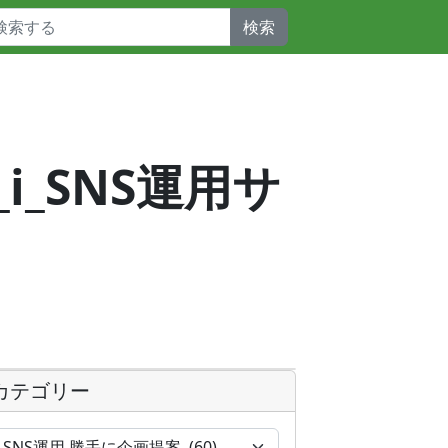
検索
_i_SNS運用サ
カテゴリー