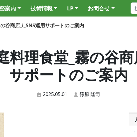
務案内
技術情報
LP
お問合せ
_霧の谷商店_i_SNS運用サポートのご案内
_家庭料理食堂_霧の谷商
サポートのご案内
2025.05.01
篠原 隆司