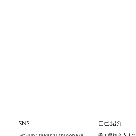
SNS
自己紹介
GitHub :
takashi shinohara
香川県観音寺市で