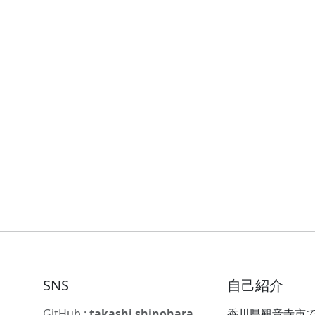
SNS
自己紹介
GitHub :
takashi shinohara
香川県観音寺市で